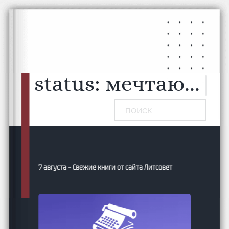
Перейти к основному содержанию
Перейти к нижнему колонтитулу
status:
мечтаю...
|
Поиск
7 августа – Свежие книги от сайта Литсовет