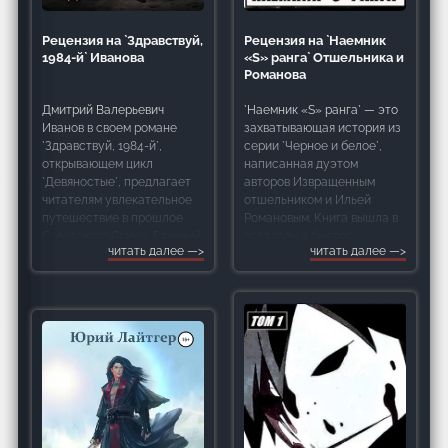
Рецензия на `Наемник
Рецензия на `Здравствуй,
«S» ранга` Отшельника и
1984-й` Иванова
Романова
`Наемник «S» ранга` — это
Дмитрий Валерьевич
захватывающая история из
Иванов в своем романе
серии `Черное и белое`,
`Здравствуй, 1984-й`,
написанная дуэтом
открывающем цикл
авторов Извращенным
`Девяностые`, предлагает
отшельником и Ильей
читателям увлекательное
Романовым. Книга вышла в
путешествие в прошлое
2023 году и быстро
Советского Союза. Главный
читать далее
читать далее
завоевала внимание
герой – мужчина в
поклонников жанра
расцвете сил, но уже
фэнтези с элементами
постарше знаменитого
попаданчества. Главный
Карлсона, внезапно
герой, Райан Купер, —
оказывается в теле своего
одноклассника в 1984 году.