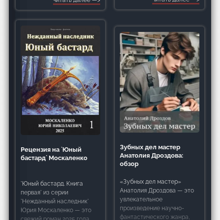
в мир, где Земля
переплете на 352
подвергается
страницах. Серия
инопланетному вторжению.
относится к направлению
Новые `хозяева` планеты
`Военная фантастика`, и
решают перестроить все
жанр указан
по-своему, игнорируя
существующий
Зубных дел мастер
Рецензия на `Юный
Анатолия Дроздова:
бастард` Москаленко
обзор
«Зубных дел мастер»
`Юный бастард. Книга
Анатолия Дроздова — это
первая` из серии
увлекательное
`Нежданный наследник`
произведение научно-
Юрия Москаленко — это
фантастического жанра,
свежий роман 2025 года,