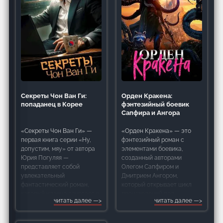
Секреты Чон Ван Ги:
Орден Кракена:
попаданец в Корее
фэнтезийный боевик
Сапфира и Ангора
«Секреты Чон Ван Ги» —
«Орден Кракена» — это
первая книга серии «Ну,
фэнтезийный роман с
допустим, мяу» от автора
элементами боевика,
Юрия Погуляя —
созданный авторами
представляет собой
Олегом Сапфиром и
увлекательный
Дмитрием Ангором,
фантастический роман,
который открывает цикл
который удачно сочетает в
произведений под
читать далее
читать далее
себе элементы попаданца,
названием «Кракен».
корпоративного триллера и
Произведение
романтики. Произведение
представляет собой