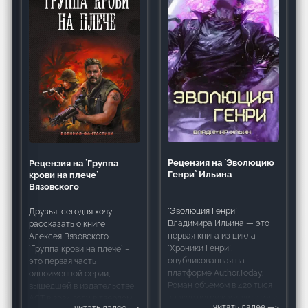
Рецензия на `Эволюцию
Рецензия на `Группа
Генри` Ильина
крови на плече`
Вязовского
`Эволюция Генри`
Друзья, сегодня хочу
Владимира Ильина — это
рассказать о книге
первая книга из цикла
Алексея Вязовского
`Хроники Генри`,
`Группа крови на плече` –
опубликованная на
это первая часть
платформе Author.Today.
одноименной серии,
Роман объемом в 420 тысяч
вышедшей в издательстве
знаков погружает читателя
АСТ в 2024 году в твердом
читать далее
читать далее