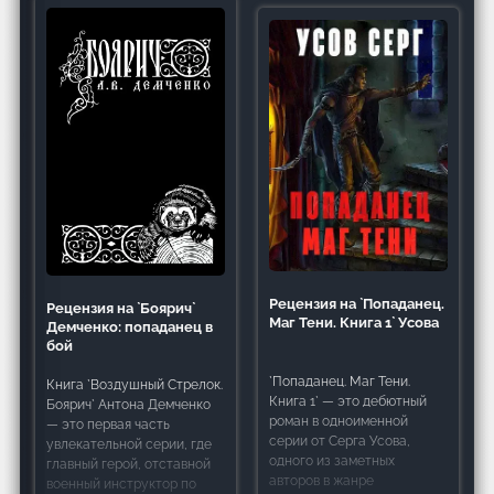
объемом в 209 печатных
захватывающее
страниц обещает читателю
путешествие в мир, где
реальность переплетается
с мифами и легендами, а
главный герой
Рецензия на `Попаданец.
Рецензия на `Боярич`
Маг Тени. Книга 1` Усова
Демченко: попаданец в
бой
`Попаданец. Маг Тени.
Книга `Воздушный Стрелок.
Книга 1` — это дебютный
Боярич` Антона Демченко
роман в одноименной
— это первая часть
серии от Серга Усова,
увлекательной серии, где
одного из заметных
главный герой, отставной
авторов в жанре
военный инструктор по