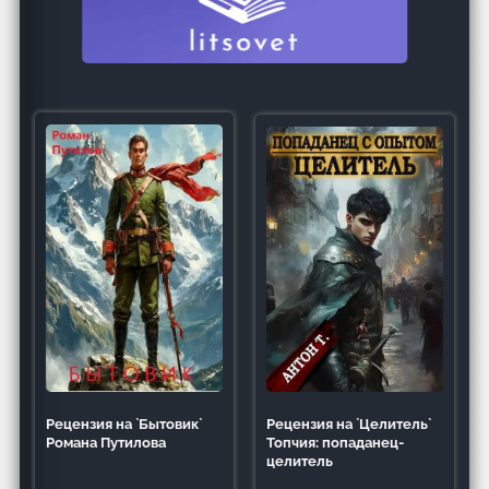
Рецензия на `Целитель`
Рецензия на `Бытовик`
Топчия: попаданец-
Романа Путилова
целитель