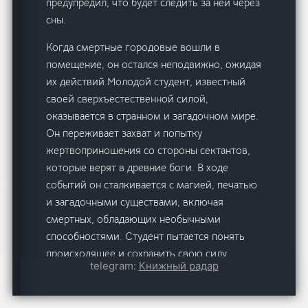
предупредил, что будет следить за ней через
сны.
Когда смертные городовые вошли в
помещение, он остался неподвижно, ожидая
их действий.Молодой студент, известный
своей сверхъестественной силой,
оказывается в странном и загадочном мире.
Он переживает захват и попытку
жертвоприношения со стороны сектантов,
которые верят в древние боги. В ходе
событий он сталкивается с магией, печатью
и загадочными существами, включая
смертных, обладающих необычными
способностями. Студент пытается понять
происходящее и сохранить свою силу,
telegram:
Книжный радар
несмотря на стресс и физические
испытания. Он переживает путешествие в
металлической коробке, которая служит