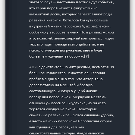
хватало пауз — настолько плотно идут события,
что герои порой кажутся фигурками на
шахматной доске, которых переставляют ради
развития интриги. Хотелось бы чуть больше
внутренней жизни персонажей, их рефлексии,
особенно у второстепенных. Но в рамках жанра
это, пожалуй, закономерный компромисс, и для
тех, кто ищет прежде всего действие, а не
психологическое погружение, книга будет
более чем удачным выбором».[7]
«Цикл действительно интересный, несмотря на
большое количество недостатков. Главная
проблема для меня в том, что автор явно
делает ставку на масштаб и боевую
составляющую, иногда в ущерб логике
поведения персонажей. Меркурий местами
слишком уж всесилен и удачлив, из-за чего
теряется ощущение риска. Некоторые
сюжетные развилки решаются слишком удобно,
а часть женских персонажей прописана скорее
как функция для героя, чем как
самостоятельные фигуры. Академическая