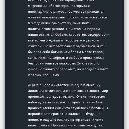
мифологии и богов здесь раскрыта с
неожиданного ракурса: божеству приходится
жить по человеческим правилам, вписываться
в академическую систему, учитывать
политические реалии. При этом на первом
плане остаются боёвка, стратегия, лидерство —
всё то, чего ждёшь от хорошего мужского
фэнтези. Сюжет заставляет задуматься: а как
бы вела себя богиня или бог на месте героя,
как влияют на мораль и выборы практически
безграничные возможности. За счёт этого
книга не только развлекает, но и подталкивает
к размышлениям».
«Цикл в целом читается на одном дыхании:
динамика отличная, интриги захватывают, мир
прописан последовательно. Очень интересно
наблюдать за тем, как раскрываются тайны
происхождения сил и что случилось с богами. В
первой книге грамотно заложены будущие
линии, и ощущается, что автор знает, к чему
ведёт сюжет. При этом лично мне иногда не