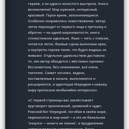
героев, и ни одного холостого выстрела. Книга
великолепна! Мир мужской, интересный,
красивый. Герои яркие, запоминающиеся.
Особенно понравилось повествование: автор
легко переходит от первого лица к третьему и
обратно — ни одной шероховатости, книга
стилистически идеальна. Язык — пять с плюсом,
читается легко, боевые сцены выписаны ярко,
а портреты героев такие, что будто видишь их
живыми. Отдельное удовольствие доставило
то, как автор обходится с жёсткими сценами:
без моветона, без смакования, всё очень
тактично. Сюжет логичен, задачи,
поставленные в начале, выполняются и
расширяются, а адаптация Меркурия к новому
миру прописана необычайно интересно».
«С первой страницы вас захлёстывает
круговорот приключений, сражений и чудес.
Римский бог Меркурий, погибая в своём мире,
переносится в мир иной — и это не банальное
`очнулся — ничего не помню`, а продуманная
история падения и возвращения. Тема