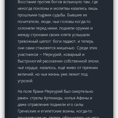
Восстание против богов вспыхнуло там, где
некогда поклоны и молитвы казались лишь
прошлыми tugами судьбы. Бывшие их
почитатели, люди, чьи головы когда‑то
склоняли перед ними, подняли оружие и
между строками своих клятв услышали
тревожный шёпот: боги падают, и теперь
они сами становятся мишенью. Среди этих
участников — Меркурий, коварный и
быстроногий рассказчик собственной эпохи,
чьё сердце, казалось, ещё живо от прежних
величий, но чья жизнь уже лежит под
угрозой.
На поле брани Меркурий был смертельно
ранен: стрелы Артемиды, копья Афины и
даже отравления подмели его силы.
Греческие и египетские воины, когда‑то
пощадившие их, теперь обрушились на него