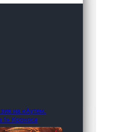
нзия на «Аутем.
а 1» Кроноса