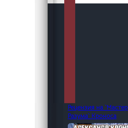
Рецензия на `Мастер
Разума` Кроноса