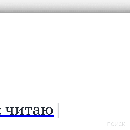
:
ч
|
Поиск