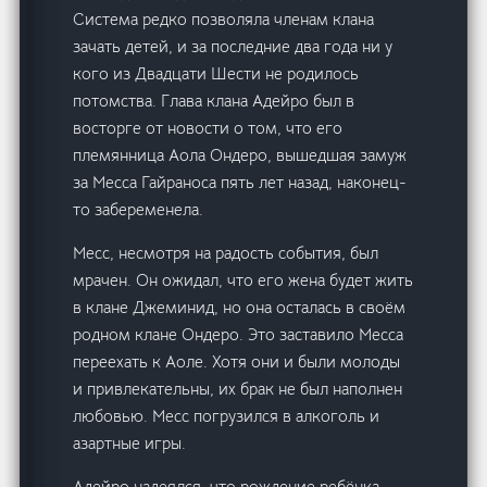
Система редко позволяла членам клана
зачать детей, и за последние два года ни у
кого из Двадцати Шести не родилось
потомства. Глава клана Адейро был в
восторге от новости о том, что его
племянница Аола Ондеро, вышедшая замуж
за Месса Гайраноса пять лет назад, наконец-
то забеременела.
Месс, несмотря на радость события, был
мрачен. Он ожидал, что его жена будет жить
в клане Джеминид, но она осталась в своём
родном клане Ондеро. Это заставило Месса
переехать к Аоле. Хотя они и были молоды
и привлекательны, их брак не был наполнен
любовью. Месс погрузился в алкоголь и
азартные игры.
Адейро надеялся, что рождение ребёнка