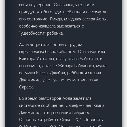
себя неуверенно. Она знала, что гости
приедут, чтобы осудить её сына и её саму за
его состояние. Линда, младшая сестра Аолы,
особенно жаждала высказаться о
“ущербности” ребёнка.
Аола встретила гостей с трудом
скрываемым беспокойством. Она заметила
Виктора Уатхолла, главу клана Уайтхолл, и
его семью, а также Жирара Гайраноса, мужа
её мужа Месса. Джайна, ребёнок из клана
Джеминид, уже лукаво посматривала на
Сарефа.
Во время разговоров Аола заметила
системное сообщение: Сареф — член клана
Джеминид, отец по линии Гайранос.
Основные атрибуты: Сила — 0,5, Ловкость —
0, Интеллект — 0,8. Она понимала, что её