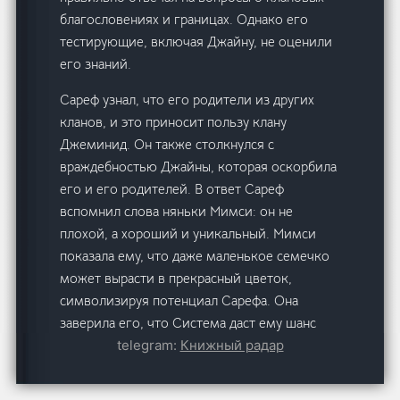
благословениях и границах. Однако его
тестирующие, включая Джайну, не оценили
его знаний.
Сареф узнал, что его родители из других
кланов, и это приносит пользу клану
Джеминид. Он также столкнулся с
враждебностью Джайны, которая оскорбила
его и его родителей. В ответ Сареф
вспомнил слова няньки Мимси: он не
плохой, а хороший и уникальный. Мимси
показала ему, что даже маленькое семечко
может вырасти в прекрасный цветок,
символизируя потенциал Сарефа. Она
заверила его, что Система даст ему шанс
telegram:
Книжный радар
проявить себя во время его
взросления.Сареф, лежа в постели, ожидал
визита своей кузины Джайны, которая уже