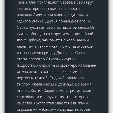
Таней. Они приглашают Сарефа в свой круг,
где он открывает свои способности,
включая Сироту при живых родителях и
Гадкого утёнка. Друзья принимают его, и
Сареф чувствует себя частью этой семьи.Он
учится обращаться с оружием в оружейной
лавке Эрбока, знакомится с необычными
клиентами, такими как гном с татуировкой
и огненная ящерица у Джаспера. Сареф
сталкивается со Стивом, хмурым
подростком с яростным характером.Позднее
он участвует в встрече с лидерами из
портовых трущоб: Сидри Скорпионом,
Уиллом Развязником и другими. Во время
этого события Сареф демонстрирует свои
способности и получает аметист второго
качества. Группа сталкивается с виггами —
огромными жабами-монстрами, которые