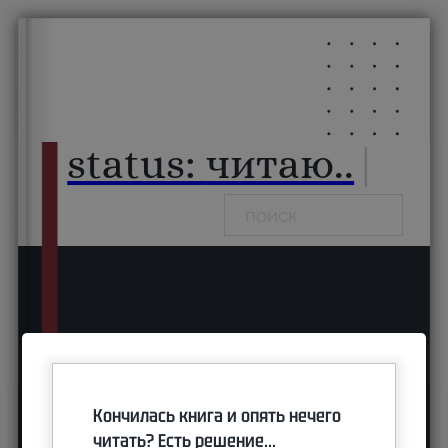
Перейти к основному содержанию
Перейти к нижнему колонтитулу
status:
читаю...
|
Поиск
Рецензия на `Нулевой Атрибут. Начало`
Кончилась книга и опять нечего
Янтарного
читать? Есть решение...