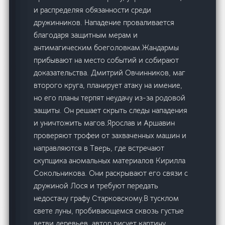
и распределяя обязанности среди
дружинников. Нападение проваливается
благодаря защитным мерам и
антимагическим боеголовкам.Жандармы
прибывают на место событий и собирают
доказательства. Дмитрий Овчинников, маг
второго круга, планирует атаку на имение,
но его планы терпят неудачу из-за родовой
защиты. Он решает скрыть следы нападения
и уничтожить магов.Ярослав и Аршавин
проверяют трофеи от захваченных машин и
направляются в Тверь, где встречают
скупщика аномальных материалов Кирилла
Сокольникова. Они раскрывают его связи с
дружиной Лося и требуют передать
недостачу графу Старковскому.В тусклом
свете луны, пробивающемся сквозь густые
ветви деревьев, автор рисует картину,