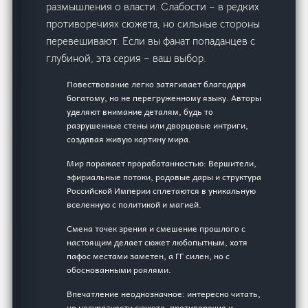
размышления о власти. Слабости – в редких
противоречиях сюжета, но сильные стороны
перевешивают. Если вы фанат попаданцев с
глубиной, эта серия – ваш выбор.
Повествование легко затягивает благодаря
богатому, но не перегруженному языку. Авторы
уделяют внимание деталям, будь то
разрушенные стены или дворцовые интриги,
создавая живую картину мира.
Мир поражает проработанностью: Вершители,
эфириальные потоки, родовые дары и структура
Российской Империи сплетаются в уникальную
вселенную с политикой и магией.
Смена точек зрения и смешение прошлого с
настоящим делает сюжет любопытным, хотя
пафос местами заметен, а ГГ силен, но с
обоснованными роялями.
Впечатление неоднозначное: интересно читать,
но несуразности сюжета, противоречия и