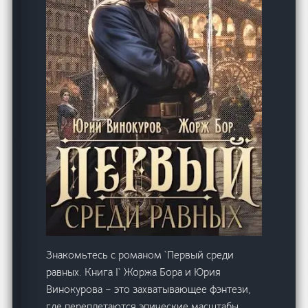
Знакомьтесь с романом `Первый среди
равных. Книга I` Жоржа Бора и Юрия
Винокурова – это захватывающее фэнтези,
где переплетаются эпические масштабы,