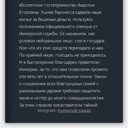
абсолютное гостеприимство Авдотьи
Егоровны. Ушлая баронесса сдавала наше
жилье за бешеные деньги, пользуясь
положением официального опекуна от
Имперской службы. Её назначили, как
условно нейтральное лицо, слуги государя.
Кое-что из этих средств перепадало и нам.
По крайней мере, голодать не приходилось.
И я был искренне благодарен правителю
Империи, за то, что нам позволили прожить
эти пять лет в относительном покое. Закон
о сохранении всех благородных семей с
уникальными дарами требовал защитить
меня и сестёр до моего совершеннолетия.
За этим следили представители тайной
telegram:
Книжный радар
канцелярии, гвардии Императора и бог
знает кто ещё. Нарушить этот закон мог
рискнуть только полный самоубийца. Отъём