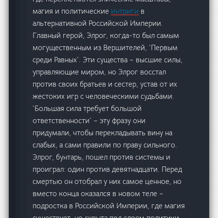
магия и политические
интриги
в
альтернативной Российской Империи.
Главный герой, Элрог, когда-то был самым
могущественным из Вершителей, `Первым
среди Равных`. Эти существа – высшие силы,
управляющие миром, но Элрог восстал
против своих братьев и сестер, устав от их
жестоких игр с человеческими судьбами.
`Большая сила требует большой
ответственности` – эту фразу они
придумали, чтобы перекладывать вину на
слабых, а сами правили по праву сильного.
Элрог, бунтарь, пошел против системы и
проиграл: один против девятнадцати. Перед
смертью он отобрал у них самое ценное, но
вместо конца оказался в новом теле –
подростка в Российской Империи, где магия
существует, но скрыта под слоем политики