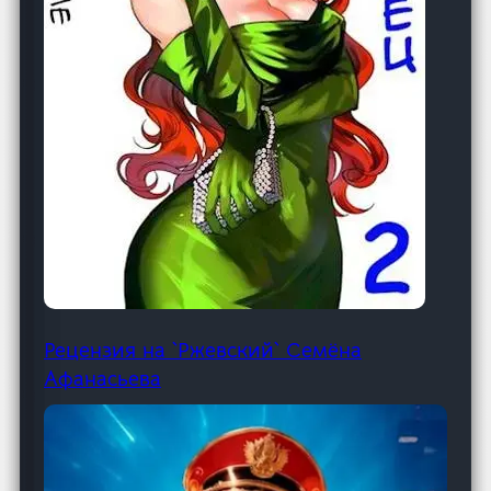
Рецензия на `Ржевский` Семёна
Афанасьева