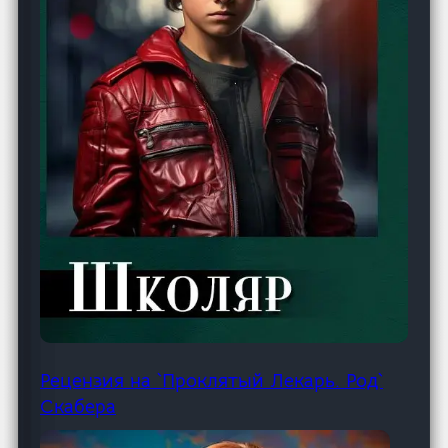
Рецензия на `Проклятый Лекарь. Род`
Скабера