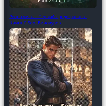
Рецензия на `Первый среди равных.
Книга I` Бор, Винокуров