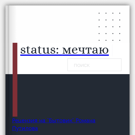
Перейти к основному содержанию
Перейти к нижнему колонтитулу
status:
мечтаю...
|
Поиск
Рецензия на `Бытовик` Романа
Путилова