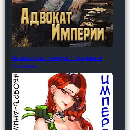
Рецензия на `Имперец` Кощеева и
Романова