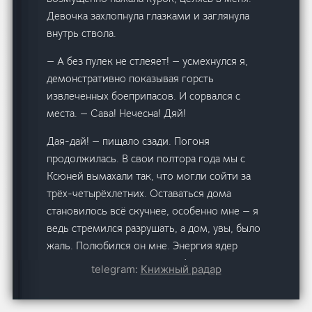
Девочка захлопнула глазками и заглянула
внутрь ствола.
— А без пулек не стлеяет! — усмехнулся я,
демонстративно показывая горсть
извлеченных боеприпасов. И сорвался с
места. — Сава! Нечесна! Дяй!
Дая-дай! — пищало сзади. Погоня
продолжилась. В свои полтора года мы с
Ксюней вымахали так, что могли сойти за
трёх-четырёхлетних. Оставаться дома
становилось всё скучнее, особенно мне — я
ведь стремился разрушать, а дом, увы, было
жаль. Полюбился он мне. Энергия ядер
разгоняла наше развитие, а физические
telegram:
Книжный радар
занятия наполняли силы, заставляя нас расти
быстрее обычных детей. Я всячески