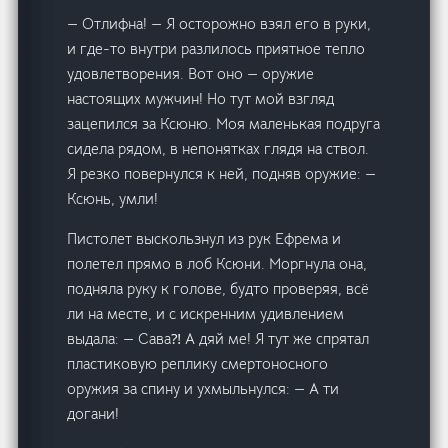
— Отлифна! — Я осторожно взял его в руки,
и где-то внутри разлилось приятное тепло
удовлетворения. Вот оно — оружие
настоящих мужчин! Но тут мой взгляд
зацепился за Ксюню. Моя маленькая подруга
сидела рядом, в непонятках глядя на ствол.
Я резко повернулся к ней, подняв оружие: —
Ксюнь, умли!
Пистолет выскользнул из рук Ефрема и
полетел прямо в лоб Ксюни. Моргнула она,
подняла руку к голове, будто проверяя, всё
ли на месте, и с искренним удивлением
выдала: — Сава⁈ А дяй ме! Я тут же спрятал
пластиковую реплику смертоносного
оружия за спину и ухмыльнулся: — А ти
догани!