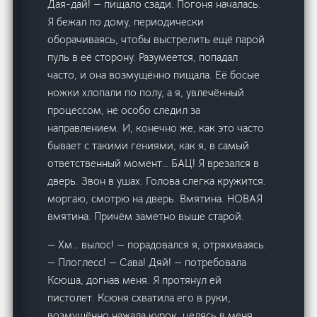
Дая-дай! — пищало сзади. Погоня началась.
Я бежал по дому, периодически
оборачиваясь, чтобы выстрелить ещё парой
пуль в её сторону. Разумеется, попадал
часто, и она возмущённо пищала. Её босые
ножки хлопали по полу, а я, увлечённый
процессом, не особо следил за
направлением. И, конечно же, как это часто
бывает с такими гениями, как я, в самый
ответственный момент… БАЦ! Я врезался в
дверь. Звон в ушах. Голова слегка кружится.
моргаю, смотрю на дверь. Вмятина. НОВАЯ
вмятина. Причём заметно выше старой.
— Хм… вылос! — порадовался я, отряхиваясь.
— Плоглесс! — Сава! Дяй! — потребовала
Ксюша, догнав меня. Я протянул ей
пистолет. Ксюня схватила его в руки,
возмущённо нажала курок, целясь в меня.