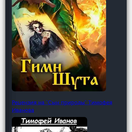
Рецензия на `Сын природы` Тимофея
Иванова