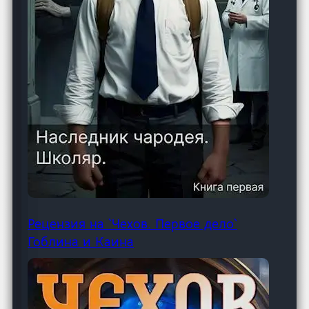
Рецензия на `Чехов. Первое дело`
Гоблина и Каина