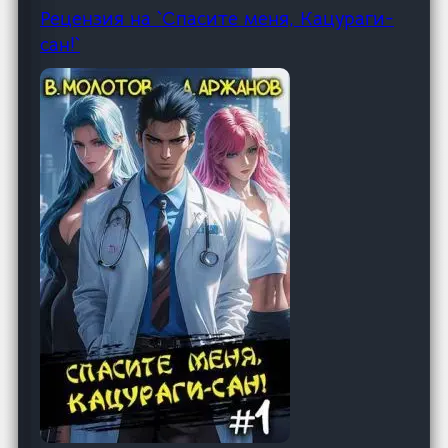
Рецензия на `Спасите меня, Кацураги-
сан!`