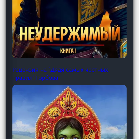
Рецензия на `Дядя самых честных
правил` Горбова