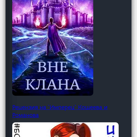
Рецензия на `Имперец` Кощеева и
Романова