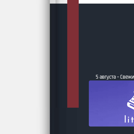
5 августа – Свежи
та – Бумажные фантастические и
ийные книги по версии book24