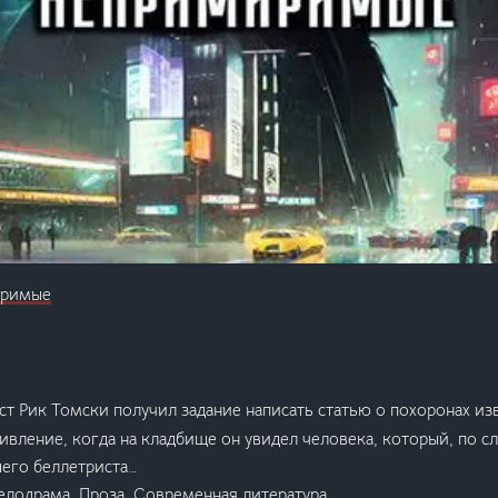
иримые
т Рик Томски получил задание написать статью о похоронах из
ивление, когда на кладбище он увидел человека, который, по с
шего беллетриста…
елодрама, Проза, Современная литература