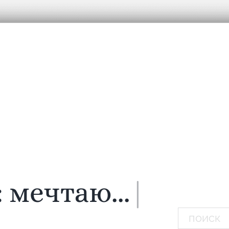
:
мечтаю...
|
Поиск