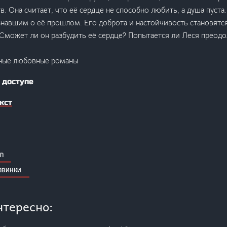
. Она считает, что её сердце не способно любить, а душа пуста.
знавшим о её прошлом. Его доброта и настойчивость становятс
Сможет ли он разбудить её сердце? Попытается ли Леся преодо
ные любовные романы
 доступе
кст
n
овинки
нтересно: