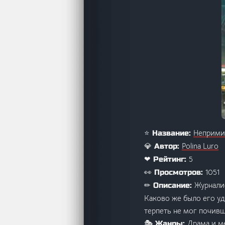
Неприм
⭐ Название:
Polina Luro
💎 Автор:
5
❤ Рейтинг:
1051
👀 Просмотров:
Журналис
✏ Описание:
Каково же было его уд
терпеть не мог почив
Драма и м
🎭 Жанры: