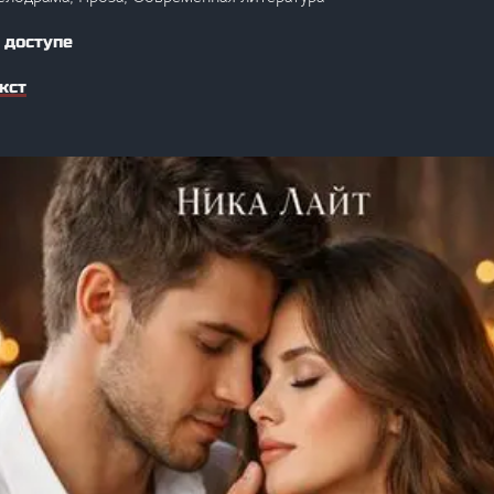
 доступе
кст