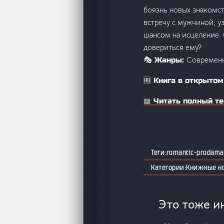
боязнь новых знакомств
встречу с мужчиной, у
шансом на исцеление. 
довериться ему?
Современ
🎭 Жанры:
🆓 Книга в открытом
📖 Читать полный те
romantic-prodama
Книжные н
Это тоже и