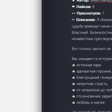
Анна Кайзер
💎 Автор:
8
❤ Лайков:
7
👀 Просмотров:
Я сбежал
✏ Описание:
судьба приведет меня 
Властный. Безжалостны
ненавистных преследов
Вот только захочет ли
Вас ожидают в истории
🔥 истинная пара,
🔥 адекватная героиня,
🔥 благородный генера
🔥 запретная страсть,
🔥 от неприязни до лю
🔥 столкновение харак
🔥 любовь и магия.