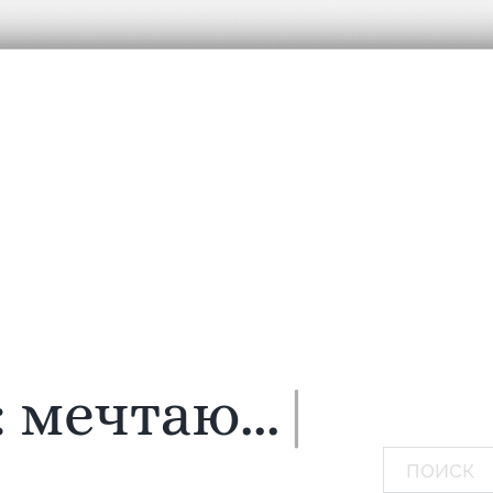
:
мечтаю...
|
Поиск