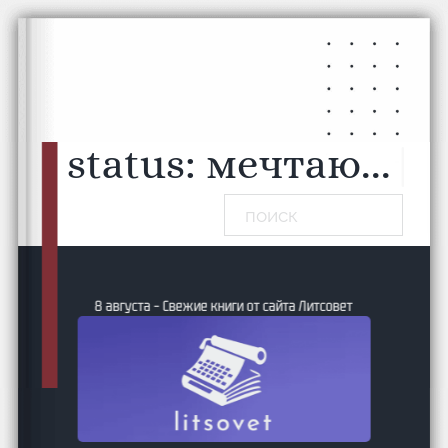
Перейти к основному содержанию
Перейти к нижнему колонтитулу
status:
мечтаю...
|
Поиск
8 августа – Свежие книги от сайта Литсовет
ие и
24