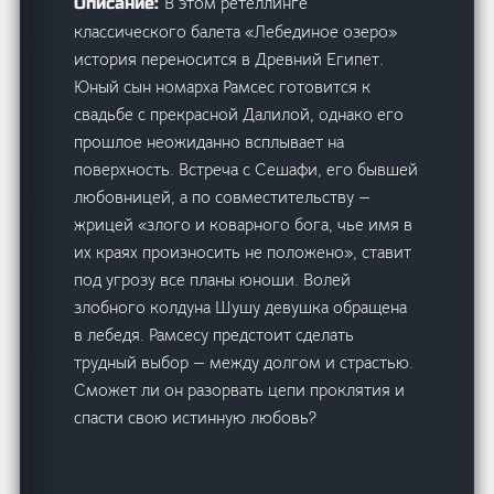
В этом ретеллинге
Описание:
классического балета «Лебединое озеро»
история переносится в Древний Египет.
Юный сын номарха Рамсес готовится к
свадьбе с прекрасной Далилой, однако его
прошлое неожиданно всплывает на
поверхность. Встреча с Сешафи, его бывшей
любовницей, а по совместительству —
жрицей «злого и коварного бога, чье имя в
их краях произносить не положено», ставит
под угрозу все планы юноши. Волей
злобного колдуна Шушу девушка обращена
в лебедя. Рамсесу предстоит сделать
трудный выбор — между долгом и страстью.
Сможет ли он разорвать цепи проклятия и
спасти свою истинную любовь?