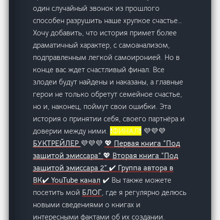
один случайный звонок из прошлого
способен разрушить наше хрупкое счастье…
Хочу добавить, что история примет более
драматичный характер, с самоанализом,
подправленным легкой самоиронией. Но в
конце вас ждет счастливый финал. Все
злодеи будут найдены и наказаны, а главные
герои не только обретут семейное счастье,
но и, наконец, поймут свои ошибки. Эта
история о принятии себя, своего партнёра и
доверии между ними.
❗️ФИНАЛ❗️
💜💜💜
БУКТРЕЙЛЕР
💜💜💜
💖
Первая книга “Под
защитой эмиссара”
💖
Вторая книга “Под
защитой эмиссара 2”
✔️
Группа автора в
ВК
✔️
YouTube канал
✔️ Вы также можете
посетить мой
БЛОГ
, где я регулярно делюсь
новыми сведениями о книгах и
интересными фактами об их создании.