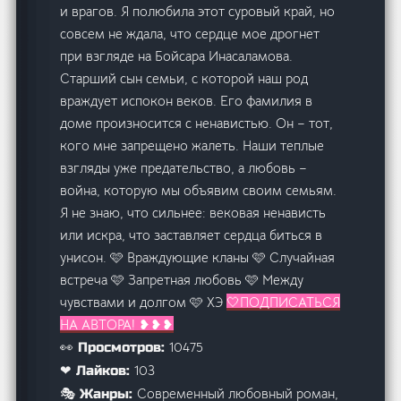
и врагов. Я полюбила этот суровый край, но
совсем не ждала, что сердце мое дрогнет
при взгляде на Бойсара Инасаламова.
Старший сын семьи, с которой наш род
враждует испокон веков. Его фамилия в
доме произносится с ненавистью. Он – тот,
кого мне запрещено жалеть. Наши теплые
взгляды уже предательство, а любовь –
война, которую мы объявим своим семьям.
Я не знаю, что сильнее: вековая ненависть
или искра, что заставляет сердца биться в
унисон. 🩷 Враждующие кланы 🩷 Случайная
встреча 🩷 Запретная любовь 🩷 Между
чувствами и долгом 🩷 ХЭ
🤍ПОДПИСАТЬСЯ
НА АВТОРА! ❥❥❥
10475
👀 Просмотров:
103
❤ Лайков:
Современный любовный роман,
🎭 Жанры: