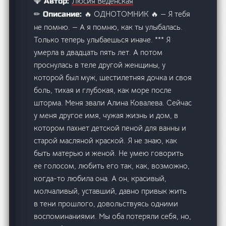
Люсия Веденская
💎 Автор:
🔥 ОДНОТОМНИК 🔥 — Я тебя
✏ Описание:
не помню. — А я помню, как ты улыбалась.
Только теперь улыбаешься иначе. *** Я
умерла в двадцать пять лет. А потом
проснулась в теле другой женщины, у
которой был муж, шестилетняя дочка и своя
боль, тихая и глубокая, как море после
шторма. Меня звали Алина Ковалева. Сейчас
у меня другое имя, чужая жизнь и дом, в
котором пахнет детской пеной для ванны и
старой масляной краской. Я не знаю, как
быть матерью и женой. Не умею говорить
ее голосом, любить его так, как, возможно,
когда-то любила она. А он, красивый,
молчаливый, уставший, давно привык жить
в тени прошлого, довольствуясь одними
воспоминаниями. Мы оба потеряли себя, но,