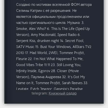
Создано по мотивам вселенной ФОМ автора
Селины Катрин с её разрешения. Не
является официальным продолжением или
частью оригинального цикла. Музыка: 3.
Smoke, Alex Who? 6. This Is The Life (Sped Up
Version), Amy Macdonald, Speed Radio 6.
Serpent Kiss, drunken night 14. Secret Fool,
SATV Music 15. Bust Your Windows, AllStars TV2
2010 17. Mad World, 2WEI, Tommee Profitt,
Fleurie 22. I’m Not What Happened To Me,
Good Vibes Tribe 11:11 23. Still Loving You,
Infinity Inside, Egorov 28. Closer (Movie
Version), Паулина Андреева 32. It’s Got My
Name on It, Tommee Profitt, Sarah Reeves 33.
Levitate, Fytch Эпилог. Gangsta’s Paradise,
telegram:
Книжный радар
2WEI
💜ПОДПИСАТЬСЯ НА АВТОРА💜
3309
👀 Просмотров:
82
❤ Лайков: