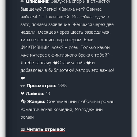
Замуж на спор и в отместку
✏ Описание:
бывшему? Легко! Жениха нет? Сейчас
найдем! * – План такой. Мы сейчас едем в
загс, подаем заявление. Женимся через две
недели, месяцев через шесть разводимся,
типа не сошлись характером. Брак
ФИКТИВНЫЙ, усек? – Усек. Только какой
мне интерес с фиктивного брака с тобой? –
Я тебе заплачу. ‍❤️‍Ставим лайк ❤️ и
добавляем в библиотеку! Автору это важно!
❤️
1838
👀 Просмотров:
18
❤ Лайков:
Современный любовный роман,
🎭 Жанры:
Романтическая комедия, Молодёжный
роман
📖 Читать отрывок