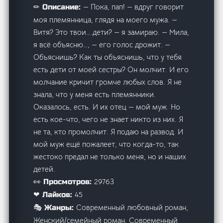
— Пока, пап! — вдруг говорит
✏ Описание:
моя племянница, глядя на моего мужа. —
Витя? Это твои….дети? — я замираю. — Мила,
я всё объясню…, — его голос дрожит. —
Объяснишь? Как ты объяснишь, что у тебя
есть дети от моей сестры? Он молчит. И его
молчание кричит громче любых слов. Я не
знала, что у меня есть племянники.
Оказалось, есть. И их отец — мой муж. Но
есть кое-что, чего не знает никто из них. Я
не та, кто промолчит. Я подаю на развод. И
мой муж ещё пожалеет, что когда-то, так
жестоко предал не только меня, но и наших
детей.
29763
👀 Просмотров:
45
❤ Лайков:
Современный любовный роман,
🎭 Жанры:
Женский/семейный роман, Современный