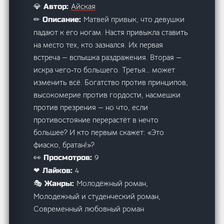
Айская
💎 Автор:
Матвей привык, что девушки
✏ Описание:
падают к его ногам. Настя привыкла ставить
на место тех, кто зазнался. Их первая
встреча — вспышка раздражения. Вторая —
искра чего‑то большего. Третья… может
изменить всё. Богатство против принципов,
высокомерие против гордости, насмешки
против презрения — но что, если
противостояние перерастёт в нечто
большее? И кто первым скажет: «Это
фиаско, братан!»?
9
👀 Просмотров:
4
❤ Лайков:
Молодёжный роман,
🎭 Жанры:
Молодежный и студенческий роман,
Современный любовный роман