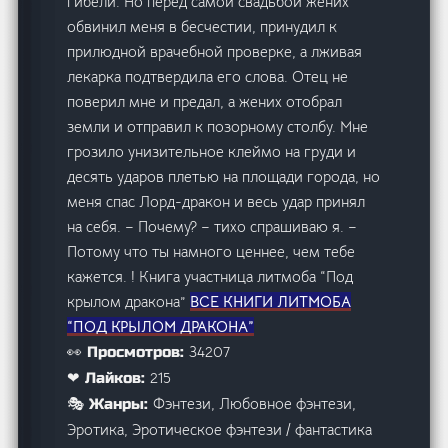
гибели. Но перед самой свадьбой жених
обвинил меня в бесчестии, принудил к
прилюдной врачебной проверке, а лживая
лекарка подтвердила его слова. Отец не
поверил мне и предал, а жених отобрал
земли и отправил к позорному столбу. Мне
грозило унизительное клеймо на груди и
десять ударов плетью на площади города, но
меня спас Лорд-дракон и весь удар принял
на себя. – Почему? – тихо спрашиваю я. –
Потому что ты намного ценнее, чем тебе
кажется. ! Книга участница литмоба “Под
крылом дракона”
ВСЕ КНИГИ ЛИТМОБА
“ПОД КРЫЛОМ ДРАКОНА”
34207
👀 Просмотров:
215
❤ Лайков:
Фэнтези, Любовное фэнтези,
🎭 Жанры:
Эротика, Эротическое фэнтези / фантастика