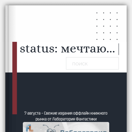
Перейти к основному содержанию
Перейти к нижнему колонтитулу
status:
мечтаю...
|
Поиск
7 августа – Свежие издания оффлайн книжного
рынка от Лаборатория Фантастики