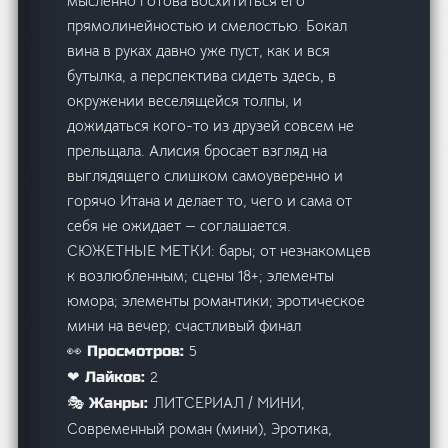
мысленно готова восхититься его
прямолинейностью и смелостью. Бокал
вина в руках давно уже пуст, как и вся
бутылка, а перспектива сидеть здесь, в
окружении веселящейся толпы, и
дожидаться кого-то из друзей совсем не
прельщала. Алисия бросает взгляд на
выглядящего слишком самоуверенно и
горячо Итана и делает то, чего и сама от
себя не ожидает — соглашается.
СЮЖЕТНЫЕ МЕТКИ: бары; от незнакомцев
к возлюбленным; сцены 18+; элементы
юмора; элементы романтики; эротическое
мини на вечер; счастливый финал
5
👀 Просмотров:
2
❤ Лайков:
ЛИТСЕРИАЛ / МИНИ,
🎭 Жанры:
Современный роман (мини), Эротика,