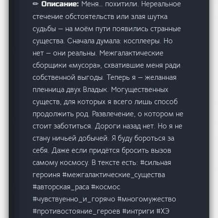
Меня… похитили. Нереальное
✏ Описание:
стечение обстоятельств или злая шутка
судьбы — на моём пути появились странные
существа. Сначала думала: косплееры. Но
нет — они реальны. Межгалактические
сборщики «мусора», схватившие меня ради
собственной выгоды. Теперь я — желанная
пленница двух Владык. Могущественных
существ, для которых я всего лишь способ
продолжить род. Развлечение, о котором не
стоит заботиться. Дороги назад нет. Но я не
стану ничьей добычей. Я буду бороться за
себя. Даже если придётся бросить вызов
самому космосу. В тексте есть: #сильная
героиня #межгалактические_существа
#авторская_раса #космос
#чувствуенно_и_горячо #многомужество
#противостояние_героев #интриги #ХЭ