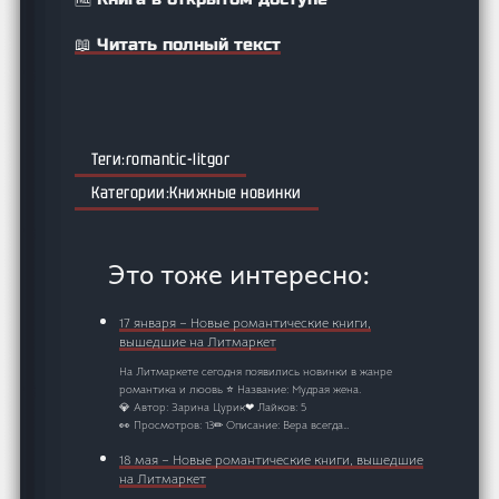
📖 Читать полный текст
romantic-litgor
Книжные новинки
Это тоже интересно:
17 января – Новые романтические книги,
вышедшие на Литмаркет
На Литмаркете сегодня появились новинки в жанре
романтика и люовь ⭐ Название: Мудрая жена.
💎 Автор: Зарина Цурик❤ Лайков: 5
👀 Просмотров: 13✏ Описание: Вера всегда…
18 мая – Новые романтические книги, вышедшие
на Литмаркет