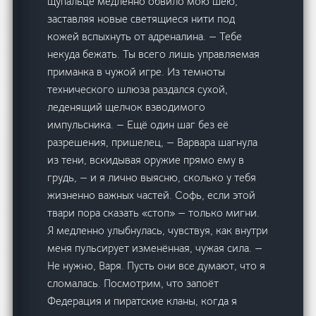
щупальце медленно обвило мою шею,
заставляя новые светящиеся нити под
кожей вспыхнуть от адреналина. — Тебе
некуда бежать. Ты всего лишь управляемая
приманка в чужой игре. Из темноты
технического шлюза раздался сухой,
леденящий щелчок взводимого
импульсника. — Ещё один шаг без её
разрешения, пришелец, — Варвара шагнула
из тени, вскидывая оружие прямо ему в
грудь, — и я лично выясню, сколько у тебя
жизненно важных частей. Софь, если этой
твари пора сказать «стоп» — только мигни.
Я медленно улыбнулась, чувствуя, как внутри
меня пульсирует изменённая, чужая сила. —
Не нужно, Варя. Пусть они все думают, что я
сломалась. Посмотрим, что запоёт
Федерация и пиратские кланы, когда я