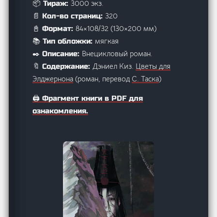
3000 экз.
📦 Тираж:
320
📄 Кол-во страниц:
84×108/32 (130×200 мм)
📓 Формат:
мягкая
📚 Тип обложки:
Внецикловый роман.
✒️ Описание:
Дэниел Киз.
Цветы для
🔖 Содержание:
Элджернона
(роман, перевод
С. Таска
)
🖨️ Фрагмент книги в PDF для
ознакомления.