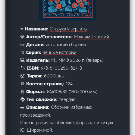
Старуха Изергиль
⭐ Название:
Максим Горький
💎 Автор/Составитель:
авторский сборник
👀 Детали:
Вечные истории
📁 Серия:
М.: МИФ 2026 г. (январь)
💻 Издатель:
978-5-00250-827-3
🏷️ ISBN:
6000 экз.
📦 Тираж:
224
📄 Кол-во страниц:
84×108/32 (130×200 мм)
📓 Формат:
твёрдая
📚 Тип обложки:
Сборник избранных
✒️ Описание:
произведений.
Иллюстрация на обложке, форзацах и титуле
Ю. Широниной.