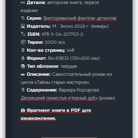
авторская книга, первое
👀 Детали:
издание
Викторианский фэнтези-детектив
📁 Серия:
М.: Эксмо 2026 г. (январь)
💻 Издатель:
978-5-04-227703-0
🏷️ ISBN:
2000 экз.
📦 Тираж:
448
📄 Кол-во страниц:
84×108/32 (130×200 мм)
📓 Формат:
твёрдая
📚 Тип обложки:
Самостоятельный роман из
✒️ Описание:
цикла «Тайны старых мастеров».
Варвара Корсарова.
🔖 Содержание:
Дворецкий поместья «Черный дуб»
(роман)
🖨️ Фрагмент книги в PDF для
ознакомления.