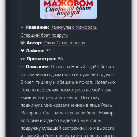
Каникулы с Мажором.
⭐ Название:
Старший брат подруги
Юлия Стишковская
💎 Автор:
32
❤ Лайков:
86
👀 Просмотров:
Планы на Новый год? Сбежать
✏ Описание:
от семейного драмтеатра к лучшей подруге.
В снег, тишину и обещание покоя. Идеально.
Только вселенная посмотрела на мой план,
хмыкнула и решила: скучно. Поэтому
подкинула мне «развлечение» в лице Ромы
Макарова. Он — моя первая любовь. Мажор,
который когда-то видел во мне лишь
подружку младшей сестрёнки. Но я выросла
и гадкий утёнок превратился в прекрасного