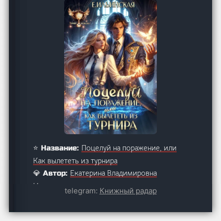
Поцелуй на поражение, или
⭐ Название:
Как вылететь из турнира
Екатерина Владимировна
💎 Автор:
Ильинская
telegram:
Книжный радар
11
❤ Лайков:
84
👀 Просмотров: