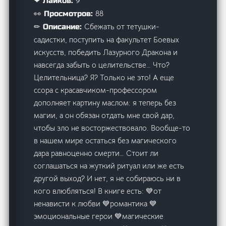
9
❤ Лайков:
88
👀 Просмотров:
Сбежать от тетушки-
✏ Описание:
садистки, поступить на факультет Боевых
искусств, победить Лазурного Дракона и
навсегда забыть о целительстве… Что?
Целительница? Я? Только не это! А еще
ссора с красавчиком-профессором
дополняет картину маслом: я теперь без
магии, а он обязан отдать мне свой дар,
чтобы зло не восторжествовало. Вообще-то
в нашем мире остаться без магического
дара равноценно смерти… Стоит ли
соглашаться на жуткий ритуал или же есть
другой выход? И нет, я не собираюсь ни в
кого влюбляться! В книге есть: 💙от
ненависти к любви 💙романтика 💙
эмоциональные герои 💙магические