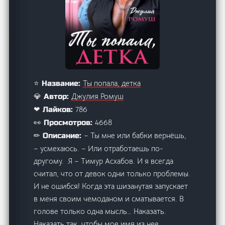
Ты попала, детка
⭐ Название:
Джулия Ромуш
💎 Автор:
786
❤ Лайков:
4668
👀 Просмотров:
– Ты мне или бабки вернёшь,
✏ Описание:
– усмехаюсь. – Или отработаешь по-
другому. Я – Тимур Асхабов. И я всегда
считал, что от девок одни только проблемы.
И не ошибся! Когда эта шизанутая запускает
в меня своим чемоданом и сматывается. В
голове только одна мысль… Наказать.
Наказать так, чтобы мое имя из нее