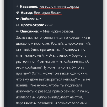
Развод с миллиардером
⭐ Название:
Виктория Вестич
💎 Автор:
425
❤ Лайков:
6648
👀 Просмотров:
– Мне нужен развод.
✏ Описание:
Застываю, потрясенно глядя на красавчика в
шикарном костюме. Рослый, широкоплечий,
статный. Явно при деньгах. И совершенно
мне незнакомый. – Э-э… ладно, – бормочу
растерянно. И зачем он мне, собственно, об
этом сообщил? Ну хочет и хочет. Я-то тут
при чем? Хотя… может он такой одинокий,
что ему даже выговориться некому? – Ты не
поняла. Мне нужно, чтобы ты подписала
документы о разводе прямо сейчас. И пачку
долларовых купюр выкладывает на стол,
перетянутых резинкой. Аргумент весомый.