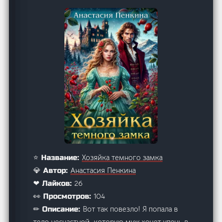
Хозяйка темного замка
⭐ Название:
Анастасия Пенкина
💎 Автор:
26
❤ Лайков:
104
👀 Просмотров:
Вот так повезло! Я попала в
✏ Описание:
тело несчастной, которую муж хочет упечь в