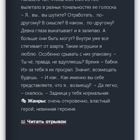
вылетало в разных тональностях ее голоска.
– Я… вы… вы шутите? Отработать… по-
другому? В смысле? В каком… по-другому?
Девка глаза выкатывает и я залипаю. А
больше они быть могут? Внутри уже все
стягивает от азарта. Такие игрушки я
люблю. Особенно срывать с них упаковку. –
Ты чё, правда, не вдупляешь? Время — бабки.
Из-за тебя я их просрал. Значит, возмещать
будешь. – И как… Как именно вы себе
представляете, что я… возмещу? – Да легко,
– скалюсь. – Задница у тебя нормальная.
очень откровенно, властный
🎭 Жанры:
герой, невинная героиня
📖 Читать отрывок