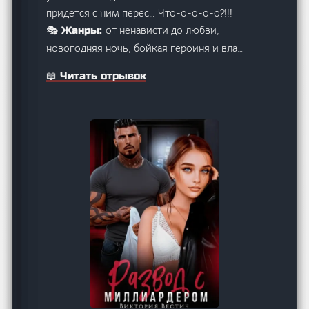
придётся с ним перес… Что-о-о-о-о?!!!
от ненависти до любви,
🎭 Жанры:
новогодняя ночь, бойкая героиня и вла…
📖 Читать отрывок