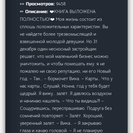
9458
👀 Просмотров:
❤️КНИГА ВЫЛОЖЕНА
✏ Описание:
ПОЛНОСТЬЮ!❤️ Моя жизнь состоит из
сплошь положительных характеристик. Вы
не найдете более трезвомыслящей и
взвешенной молодой девушки. Но 31
декабря один несносный застройщик
решает, что мой маленький бизнес можно
уничтожить, и чтобы помешать ему: я не
пожалею ни свою репутацию, ни его Новый
год. – Так… – бормочет Вика. – Карты… Что у
нас карты… Слушай, Нонна, год у тебя будет
щедрый. Я вижу… залёт. Я давлюсь воздухом
и начинаю кашлять. – Что ты видишь?! –
Сощурившись, переспрашиваю. Подруга без
сомнений повторяет: – Залёт. Хороший,
уверенный залет. – Вика… – Я закрываю
глаза и качаю головой. – Я не планирую