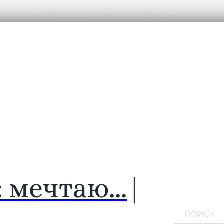
:
мечтаю...
|
Поиск