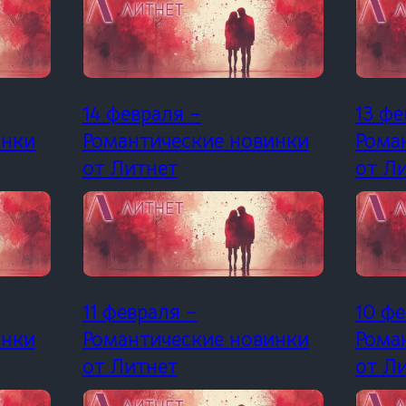
14 февраля –
13 фе
инки
Романтические новинки
Рома
от Литнет
от Л
11 февраля –
10 фе
инки
Романтические новинки
Рома
от Литнет
от Л