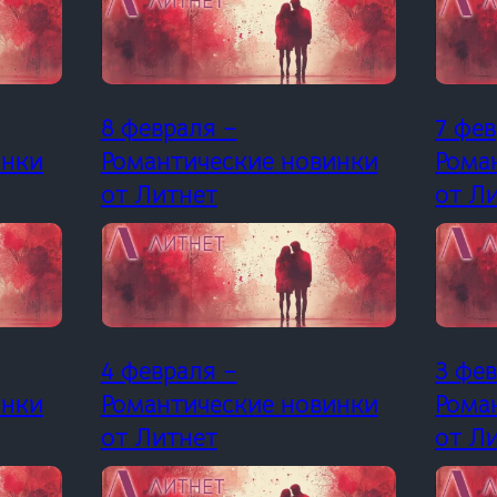
8 февраля –
7 фев
инки
Романтические новинки
Рома
от Литнет
от Л
4 февраля –
3 фе
инки
Романтические новинки
Рома
от Литнет
от Л