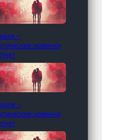
раля –
нтические новинки
итнет
враля –
нтические новинки
итнет