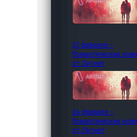
27 февраля –
Романтические нов
от Литнет
24 февраля –
Романтические нов
от Литнет