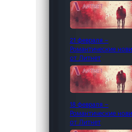
21 февраля –
Романтические нов
от Литнет
18 февраля –
Романтические нов
от Литнет