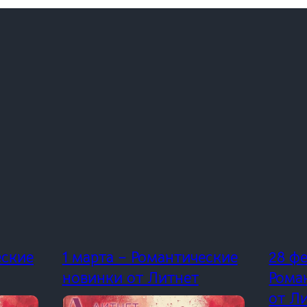
еские
1 марта – Романтические
28 ф
новинки от Литнет
Рома
от Л