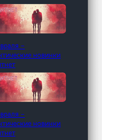
евраля –
нтические новинки
итнет
евраля –
нтические новинки
итнет