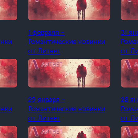
1 февраля –
31 ян
инки
Романтические новинки
Рома
от Литнет
от Л
29 января –
28 ян
инки
Романтические новинки
Рома
от Литнет
от Л