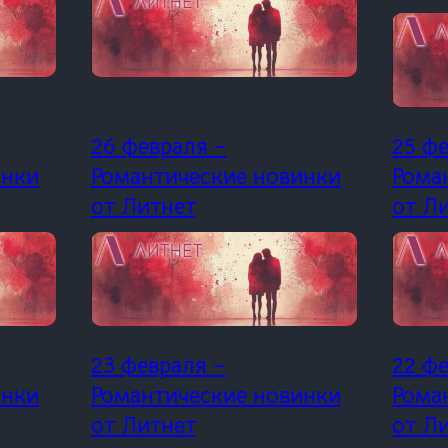
26 февраля –
25 ф
инки
Романтические новинки
Рома
от Литнет
от Л
23 февраля –
22 ф
инки
Романтические новинки
Рома
от Литнет
от Л