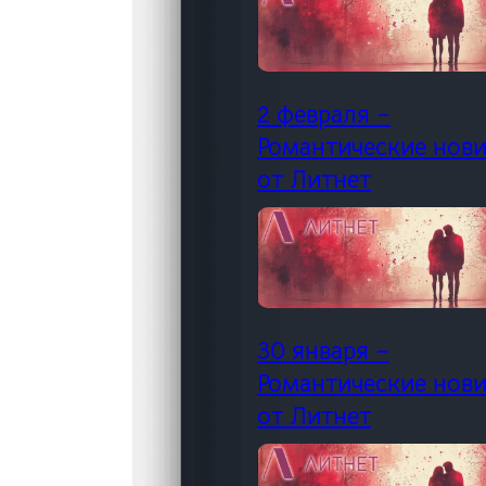
2 февраля –
Романтические нов
от Литнет
30 января –
Романтические нов
от Литнет