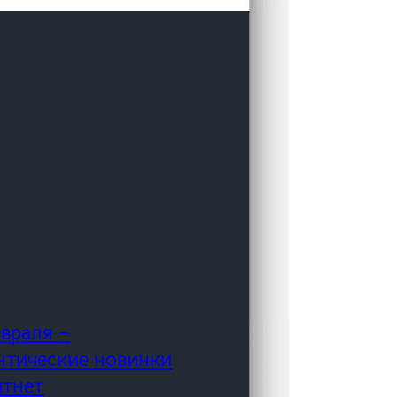
евраля –
нтические новинки
итнет