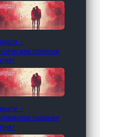
враля –
нтические новинки
итнет
враля –
нтические новинки
итнет