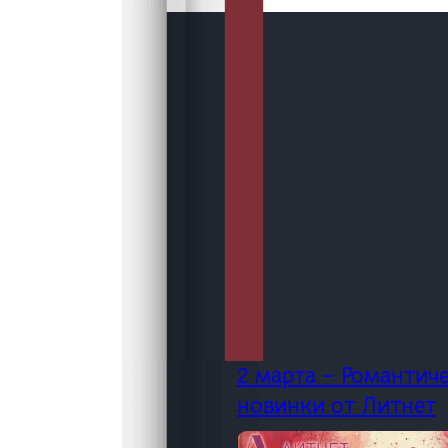
2 марта – Романтич
новинки от Литнет