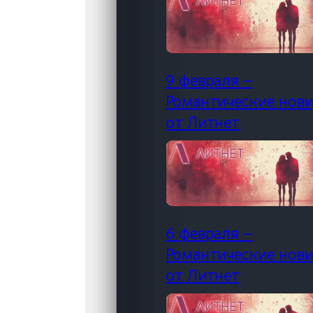
9 февраля –
Романтические нов
от Литнет
6 февраля –
Романтические нов
от Литнет