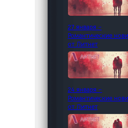
27 января –
Романтические нов
от Литнет
24 января –
Романтические нов
от Литнет