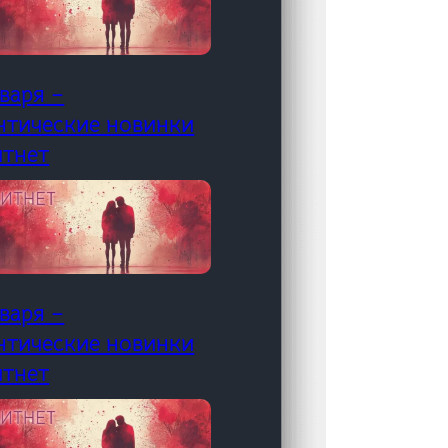
варя –
нтические новинки
итнет
варя –
нтические новинки
итнет