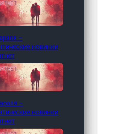
враля –
нтические новинки
итнет
враля –
нтические новинки
итнет