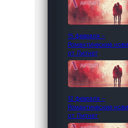
15 февраля –
Романтические нов
от Литнет
12 февраля –
Романтические нов
от Литнет