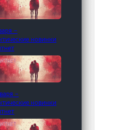
варя –
нтические новинки
итнет
варя –
нтические новинки
итнет