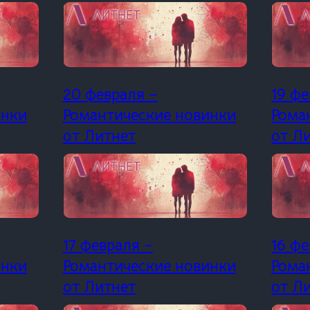
20 февраля –
19 фе
инки
Романтические новинки
Рома
от Литнет
от Л
17 февраля –
16 фе
инки
Романтические новинки
Рома
от Литнет
от Л