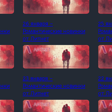
26 января –
25 ян
инки
Романтические новинки
Рома
от Литнет
от Л
23 января –
22 ян
инки
Романтические новинки
Рома
от Литнет
от Л