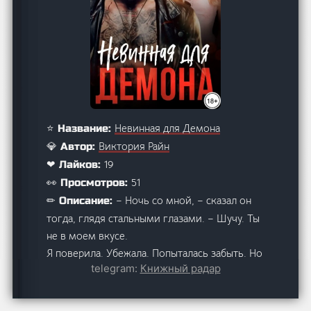
Невинная для Демона
⭐ Название:
Виктория Райн
💎 Автор:
19
❤ Лайков:
51
👀 Просмотров:
– Ночь со мной, – сказал он
✏ Описание:
тогда, глядя стальными глазами. – Шучу. Ты
не в моем вкусе.
Я поверила. Убежала. Попыталась забыть. Но
telegram:
Книжный радар
когда мою подругу выставляют лотом в
жестокой игре «Дозор», где проигравшая
становится трофеем, я возвращаюсь к нему.