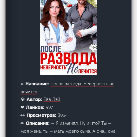
После развода. Неверность не
⭐ Название:
лечится
Ева Лэй
💎 Автор:
497
❤ Лайков:
3954
👀 Просмотров:
— Я изменял. Ну и что? Ты —
✏ Описание:
моя жена, ты — мать моего сына. А она… она