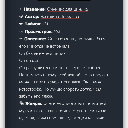
Синичка для циника
⭐ Название:
Василина Лебедева
💎 Автор:
131
❤ Лайков:
163
👀 Просмотров:
Он спас меня , но лучше бы я
✏ Описание:
его никогда не встречала.
Он безнадёжный циник.
Он опасен.
Он разрушителен и он не верит в любовь.
Но я тянусь к нему всей душой, тело предаёт
меня – горит, жаждет его ласк. Он – моя
катастрофа. Но лучше сгореть дотла, чем
забыть его глаза.
очень эмоционально, властный
🎭 Жанры:
мужчина, нежная героиня, страсть, сильные
чувства, тайны прошлого, эмоции на грани