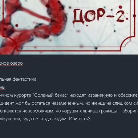
сное озеро
льная фантастика
ены
ичном курорте “Солёный бекас” находят израненную и обессил
нцидент мог бы остаться незамеченным, но женщина слишком си
о кажется невозможным, но нарушительница границы — абориг
джунглей, куда нет хода людям. Или есть?