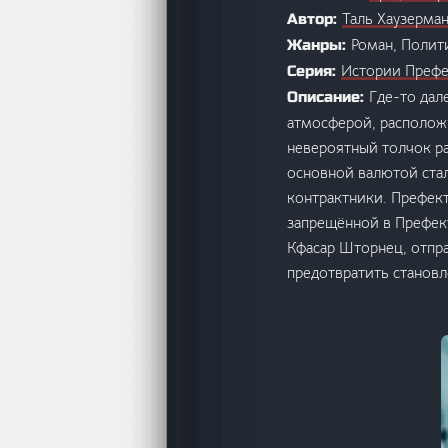
Таль Хаузерма
Автор:
Роман, Полит
Жанры:
Истории Преф
Серия:
Где-то дал
Описание:
атмосферой, располож
невероятный толчок ра
основной валютой стал
контрактники. Префект
запрещённой в Префект
Кфасар Шторнец, отпра
предотвратить становл