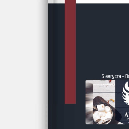
густа – Подборки AuthorToday
5 августа – Бу
фэнтезийные к