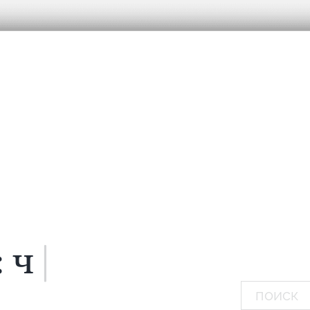
:
мечтаю...
|
Поиск