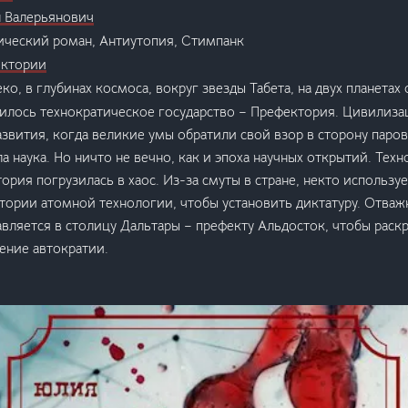
н Валерьянович
ический роман, Антиутопия, Стимпанк
ектории
еко, в глубинах космоса, вокруг звезды Табета, на двух планета
илось технократическое государство – Префектория. Цивилиза
звития, когда великие умы обратили свой взор в сторону паров
а наука. Но ничто не вечно, как и эпоха научных открытий. Техн
ория погрузилась в хаос. Из-за смуты в стране, некто использу
ории атомной технологии, чтобы установить диктатуру. Отваж
вляется в столицу Дальтары – префекту Альдосток, чтобы раск
ение автократии.