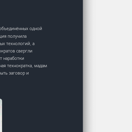
х объединённых одной
ция получила
ых технологий, а
ократов свергли
ет наработки
ная технократка, мадам
рыть заговор и