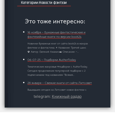
Новости фэнтэзи
Это тоже интересно:
16 ноября – Бумажные фантастические и
фэнтезийные книги по версии book24
Новинки бумажных книг от сайта book24 в жанрах
фентези и фантастика. ⭐ Название: Третий шанс
💎 Автор: Евгений Ажакин✒️ Описание: –…
06-07-25 – Подборки AuthorToday
Тематические жанровые #подборки с AuthorToday.
Сегодня продолжение популярной подборки с 2
подписчиками под названием "Всякие…
28 января – Свежие книги от сайта Литсовет
Вышедшие сегодня на Литсовет новое фэнтези с
элементами приключений, попаданцев и литРПГ.
telegram:
Книжный радар
⭐ Название: Хроники семи мечей.…