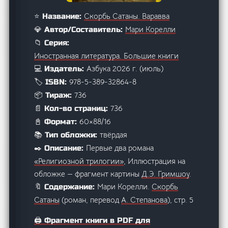
Скорбь Сатаны. Варавва
⭐ Название:
Мари Корелли
💎 Автор/Составитель:
📁 Серия:
Иностранная литература. Большие книги
Азбука 2026 г. (июль)
💻 Издатель:
978-5-389-32864-8
🏷️ ISBN:
736
📦 Тираж:
736
📄 Кол-во страниц:
60×88/16
📓 Формат:
твёрдая
📚 Тип обложки:
Первые два романа
✒️ Описание:
«Религиозной трилогии»
, Иллюстрация на
обложке — фрагмент картины
Д.Э. Гримшоу
.
Мари Корелли.
Скорбь
🔖 Содержание:
Сатаны
(роман, перевод
А. Степанова
), стр. 5
🖨️ Фрагмент книги в PDF для