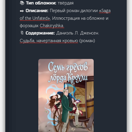
твёрдая
📚 Тип обложки:
Первый роман дилогии
«Saga
✒️ Описание:
of the Unfated»
, Иллюстрация на обложке и
форзацах
Chakiryshka
.
Даниэль Л. Дженсен.
🔖 Содержание:
Судьба, начертанная кровью
(роман)