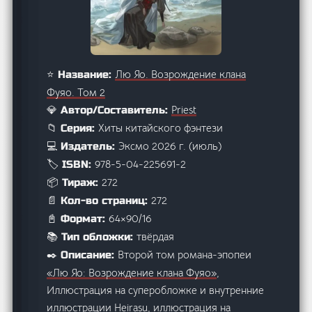
Лю Яо. Возрождение клана
⭐ Название:
Фуяо. Том 2
Priest
💎 Автор/Составитель:
Хиты китайского фэнтези
📁 Серия:
Эксмо 2026 г. (июль)
💻 Издатель:
978-5-04-225691-2
🏷️ ISBN:
272
📦 Тираж:
272
📄 Кол-во страниц:
64×90/16
📓 Формат:
твёрдая
📚 Тип обложки:
Второй том романа-эпопеи
✒️ Описание:
«Лю Яо: Возрождение клана Фуяо»
,
Иллюстрация на суперобложке и внутренние
иллюстрации
Heirasu
, иллюстрация на