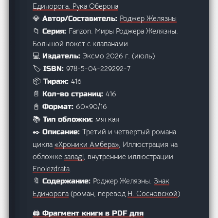
Единорога. Рука Оберона
Роджер Желязны
💎 Автор/Составитель:
Fanzon. Миры Роджера Желязны.
📁 Серия:
Большой покет с клапанами
Эксмо 2026 г. (июль)
💻 Издатель:
978-5-04-229292-7
🏷️ ISBN:
416
📦 Тираж:
416
📄 Кол-во страниц:
60×90/16
📓 Формат:
мягкая
📚 Тип обложки:
Третий и четвертый романа
✒️ Описание:
цикла
«Хроники Амбера»
, Иллюстрация на
обложке
sanagi
, внутренние иллюстрации
Enolezdrata
.
Роджер Желязны.
Знак
🔖 Содержание:
Единорога
(роман, перевод
Н. Сосновской
)
🖨️ Фрагмент книги в PDF для