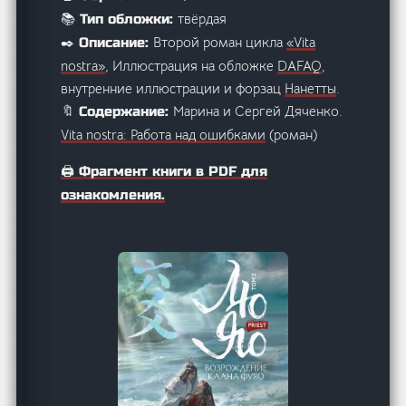
твёрдая
📚 Тип обложки:
Второй роман цикла
«Vita
✒️ Описание:
nostra»
, Иллюстрация на обложке
DAFAQ
,
внутренние иллюстрации и форзац
Нанетты
.
Марина и Сергей Дяченко.
🔖 Содержание:
Vita nostra: Работа над ошибками
(роман)
🖨️ Фрагмент книги в PDF для
ознакомления.