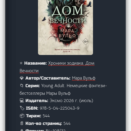
Хроники зодиака. Дом
⭐ Название:
Вечности
Мара Вульф
💎 Автор/Составитель:
Young Adult. Немецкие фэнтези-
📁 Серия:
бестселлеры Мары Вульф
Эксмо 2026 г. (июль)
💻 Издатель:
978-5-04-225043-9
🏷️ ISBN:
544
📦 Тираж:
544
📄 Кол-во страниц:
84×108/32
📓 Формат: