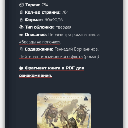
784
📦 Тираж:
784
📄 Кол-во страниц:
60×90/16
📓 Формат:
твёрдая
📚 Тип обложки:
Первые три романа цикла
✒️ Описание:
«Звёзды на погонах»
,
Геннадий Борчанинов.
🔖 Содержание:
Лейтенант космического флота
(роман)
🖨️ Фрагмент книги в PDF для
ознакомления.