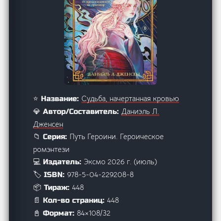
Судьба, начертанная кровью
⭐ Название:
Даниэль Л.
💎 Автор/Составитель:
Дженсен
Путь Героини. Героическое
📁 Серия:
ромэнтези
Эксмо 2026 г. (июль)
💻 Издатель:
978-5-04-229208-8
🏷️ ISBN:
448
📦 Тираж:
448
📄 Кол-во страниц:
84×108/32
📓 Формат: