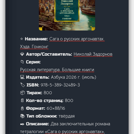
Сага о русских аргонавтах.
⭐ Название:
Хэда. Гонконг
Николай Задорнов
💎 Автор/Составитель:
📁 Серия:
Русская литература. Большие книги
Азбука 2026 г. (июль)
💻 Издатель:
978-5-389-32489-3
🏷️ ISBN:
800
📦 Тираж:
800
📄 Кол-во страниц:
60×88/16
📓 Формат:
твёрдая
📚 Тип обложки:
Два заключительных романа
✒️ Описание:
тетралогии
«Сага о русских аргонавтах»
,