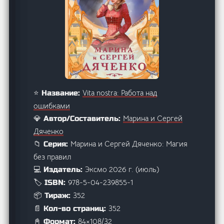
Vita nostra: Работа над
⭐ Название:
ошибками
Марина и Сергей
💎 Автор/Составитель:
Дяченко
Марина и Сергей Дяченко: Магия
📁 Серия:
без правил
Эксмо 2026 г. (июль)
💻 Издатель:
978-5-04-239855-1
🏷️ ISBN:
352
📦 Тираж:
352
📄 Кол-во страниц:
84×108/32
📓 Формат: