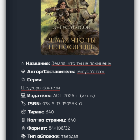
Земля, что ты не покинешь
⭐ Название:
Энгус Уотсон
💎 Автор/Составитель:
📁 Серия:
Шедевры фэнтези
АСТ 2026 г. (июль)
💻 Издатель:
978-5-17-159563-0
🏷️ ISBN:
640
📦 Тираж:
640
📄 Кол-во страниц:
84×108/32
📓 Формат:
твёрдая
📚 Тип обложки: