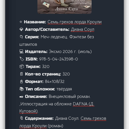
Семь грехов лорда Кроули
⭐ Название:
Диана Соул
💎 Автор/Составитель:
Меч-леденец. Фэнтези без
📁 Серия:
штампов
Эксмо 2026 г. (июль)
💻 Издатель:
978-5-04-243598-0
🏷️ ISBN:
320
📦 Тираж:
320
📄 Кол-во страниц:
84×108/32
📓 Формат:
твёрдая
📚 Тип обложки:
Внецикловый роман.
✒️ Описание:
,Иллюстрация на обложке
DAFNA (Д.
Кутовой)
.
Диана Соул.
Семь грехов
🔖 Содержание:
лорда Кроули
(роман)