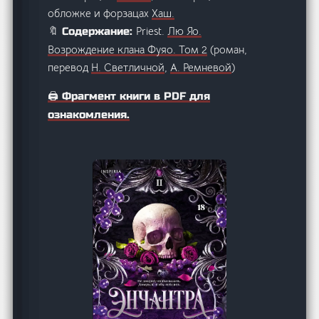
обложке и форзацах
Хаш
.
Priest.
Лю Яо.
🔖 Содержание:
Возрождение клана Фуяо. Том 2
(роман,
перевод
Н. Светличной
,
А. Ремневой
)
🖨️ Фрагмент книги в PDF для
ознакомления.