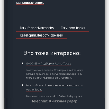
ознакомления.
fantlabNewbooks
new-books
Новости фэнтэзи
Это тоже интересно:
19-07-25 – Подборки AuthorToday
Тематические жанровые #подборки с AuthorToday.
Сегодня продолжение популярной подборки с 10
подписчиками под названием "Фэнтези…
9 сентября – Новые законченные книги от
AuthorToday
Вышедшие сегодня на сайте Author Today героико-
фантастического приключенческое фэнтези с
telegram:
Книжный радар
элементами попаданничества и литРПГ в…