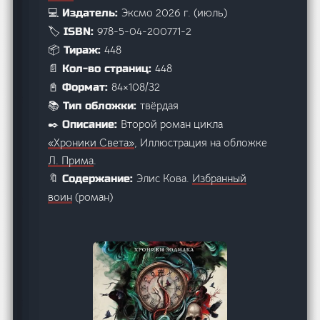
Эксмо 2026 г. (июль)
💻 Издатель:
978-5-04-200771-2
🏷️ ISBN:
448
📦 Тираж:
448
📄 Кол-во страниц:
84×108/32
📓 Формат:
твёрдая
📚 Тип обложки:
Второй роман цикла
✒️ Описание:
«Хроники Света»
, Иллюстрация на обложке
Л. Прима
.
Элис Кова.
Избранный
🔖 Содержание:
воин
(роман)