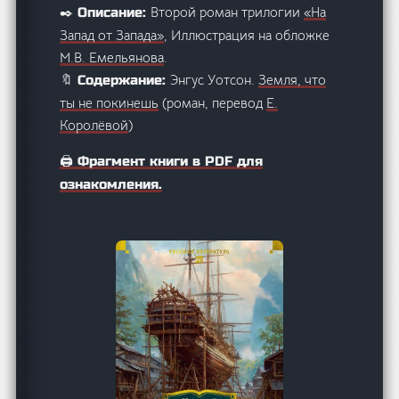
Второй роман трилогии
«На
✒️ Описание:
Запад от Запада»
, Иллюстрация на обложке
М.В. Емельянова
.
Энгус Уотсон.
Земля, что
🔖 Содержание:
ты не покинешь
(роман, перевод
Е.
Королёвой
)
🖨️ Фрагмент книги в PDF для
ознакомления.