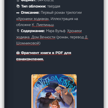
твёрдая
📚 Тип обложки:
Первый роман трилогии
✒️ Описание:
«Хроники зодиака»
, Иллюстрация на
обложке
К. Лиепиньш
.
Мара Вульф.
Хроники
🔖 Содержание:
зодиака. Дом Вечности
(роман, перевод
Д.
Шомниковой
)
🖨️ Фрагмент книги в PDF для
ознакомления.