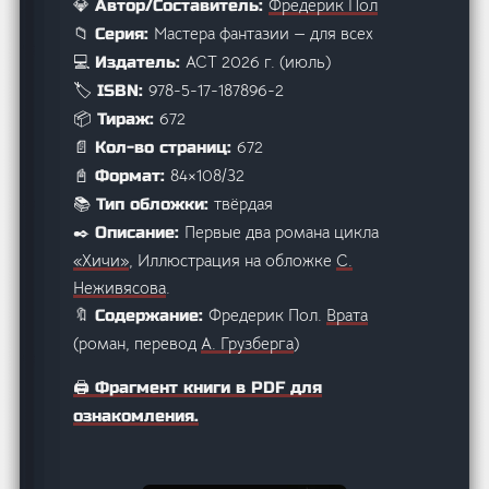
Фредерик Пол
💎 Автор/Составитель:
Мастера фантазии — для всех
📁 Серия:
АСТ 2026 г. (июль)
💻 Издатель:
978-5-17-187896-2
🏷️ ISBN:
672
📦 Тираж:
672
📄 Кол-во страниц:
84×108/32
📓 Формат:
твёрдая
📚 Тип обложки:
Первые два романа цикла
✒️ Описание:
«Хичи»
, Иллюстрация на обложке
С.
Неживясова
.
Фредерик Пол.
Врата
🔖 Содержание:
(роман, перевод
А. Грузберга
)
🖨️ Фрагмент книги в PDF для
ознакомления.