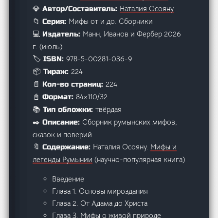
Наталия Осояну
💎 Автор/Составитель:
Мифы от и до. Сборники
📁 Серия:
Манн, Иванов и Фербер 2026
💻 Издатель:
г. (июль)
978-5-00281-036-9
🏷️ ISBN:
224
📦 Тираж:
224
📄 Кол-во страниц:
84×110/32
📓 Формат:
твёрдая
📚 Тип обложки:
Сборник румынских мифов,
✒️ Описание:
сказок и поверий.
Наталия Осояну.
Мифы и
🔖 Содержание:
легенды Румынии
(научно-популярная книга)
Введение
Глава 1. Основы мироздания
Глава 2. От Адама до Христа
Глава 3. Мифы о живой природе