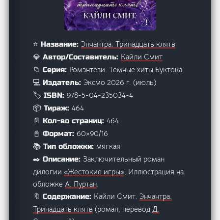
Энчантра. Тринадцать клятв
⭐ Название:
Кайли Смит
💎 Автор/Составитель:
Ромэнтези. Темные хиты Буктока
📁 Серия:
Эксмо 2026 г. (июль)
💻 Издатель:
978-5-04-235034-4
🏷️ ISBN:
464
📦 Тираж:
464
📄 Кол-во страниц:
60×90/16
📓 Формат:
мягкая
📚 Тип обложки:
Заключительный роман
✒️ Описание:
дилогии
«Жестокие игры»
, Иллюстрация на
обложке
А. Пуртан
.
Кайли Смит.
Энчантра.
🔖 Содержание:
Тринадцать клятв
(роман, перевод
Д.