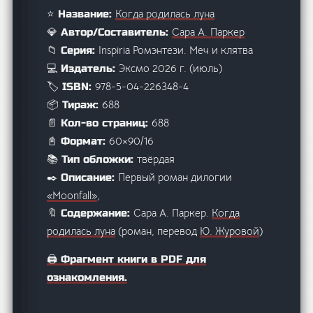
Когда родилась луна
⭐ Название:
Сара А. Паркер
💎 Автор/Составитель:
Inspiria Ромэнтези. Меч и клятва
📁 Серия:
Эксмо 2026 г. (июль)
💻 Издатель:
978-5-04-226348-4
🏷️ ISBN:
688
📦 Тираж:
688
📄 Кол-во страниц:
60×90/16
📓 Формат:
твёрдая
📚 Тип обложки:
Первый роман дилогии
✒️ Описание:
«Moonfall»
,
Сара А. Паркер.
Когда
🔖 Содержание:
родилась луна
(роман, перевод
Ю. Журовой
)
🖨️ Фрагмент книги в PDF для
ознакомления.