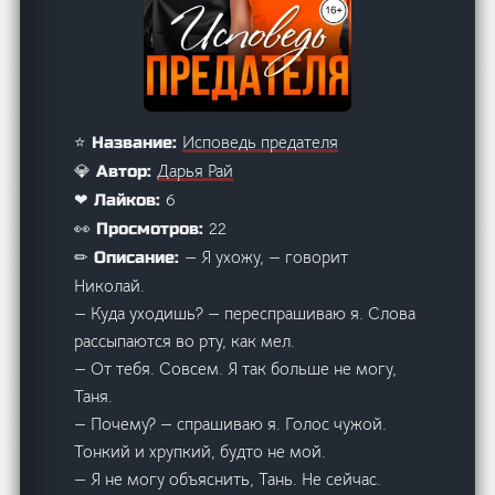
Исповедь предателя
⭐ Название:
Дарья Рай
💎 Автор:
6
❤ Лайков:
22
👀 Просмотров:
— Я ухожу, — говорит
✏ Описание:
Николай.
— Куда уходишь? — переспрашиваю я. Слова
рассыпаются во рту, как мел.
— От тебя. Совсем. Я так больше не могу,
Таня.
— Почему? — спрашиваю я. Голос чужой.
Тонкий и хрупкий, будто не мой.
— Я не могу объяснить, Тань. Не сейчас.