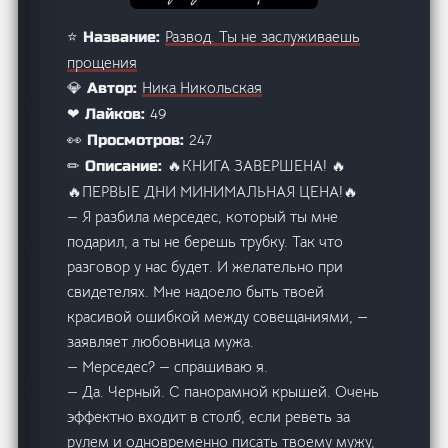
Развод. Ты не заслуживаешь
⭐ Название:
прощения
Ника Никольская
💎 Автор:
49
❤ Лайков:
247
👀 Просмотров:
🔥КНИГА ЗАВЕРШЕНА! 🔥
✏ Описание:
🔥ПЕРВЫЕ ДНИ МИНИМАЛЬНАЯ ЦЕНА!🔥
— Я разбила мерседес, который ты мне
подарил, а ты не берешь трубку. Так что
разговор у нас будет. И желательно при
свидетелях. Мне надоело быть твоей
красивой ошибкой между совещаниями, —
заявляет любовница мужа.
— Мерседес? — спрашиваю я.
— Да. Черный. С панорамной крышей. Очень
эффектно входит в столб, если реветь за
рулем и одновременно писать твоему мужу,