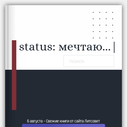
Перейти к основному содержанию
Перейти к нижнему колонтитулу
status:
мечтаю...
|
Поиск
6 августа – Свежие книги от сайта Литсовет
ие и
24