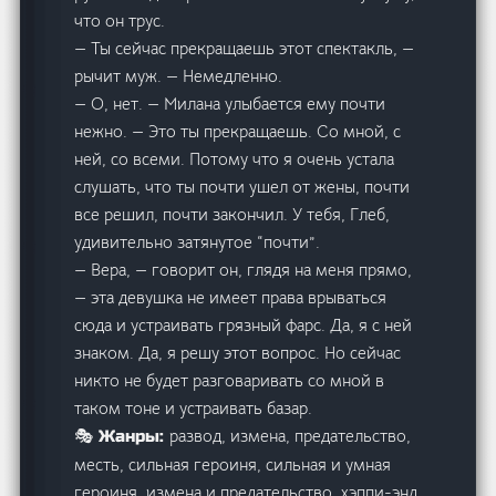
что он трус.
— Ты сейчас прекращаешь этот спектакль, —
рычит муж. — Немедленно.
— О, нет. — Милана улыбается ему почти
нежно. — Это ты прекращаешь. Со мной, с
ней, со всеми. Потому что я очень устала
слушать, что ты почти ушел от жены, почти
все решил, почти закончил. У тебя, Глеб,
удивительно затянутое “почти”.
— Вера, — говорит он, глядя на меня прямо,
— эта девушка не имеет права врываться
сюда и устраивать грязный фарс. Да, я с ней
знаком. Да, я решу этот вопрос. Но сейчас
никто не будет разговаривать со мной в
таком тоне и устраивать базар.
развод, измена, предательство,
🎭 Жанры:
месть, сильная героиня, сильная и умная
героиня, измена и предательство, хэппи-энд