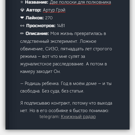
Две полоски для полковника
⭐ Название:
Артур Грэй
💎 Автор:
270
❤ Лайков:
1481
👀 Просмотров:
Моя жизнь превратилась в
✏ Описание:
следственный эксперимент. Ложное
обвинение, СИЗО, пятнадцать лет строгого
режима — вот что мне сулят за
журналистское расследование. А потом в
камеру заходит Он.
— Родишь ребенка. Год в моём доме — и ты
свободна. Без суда, без статьи.
Я подписываю контракт, потому что выхода
нет. Но в его особняке я быстро понимаю:
telegram:
Книжный радар
деньги и власть не лечат мёртвые души.
Александр учил меня подчиняться, а сам не
умеет любить. Теперь я ношу под сердцем