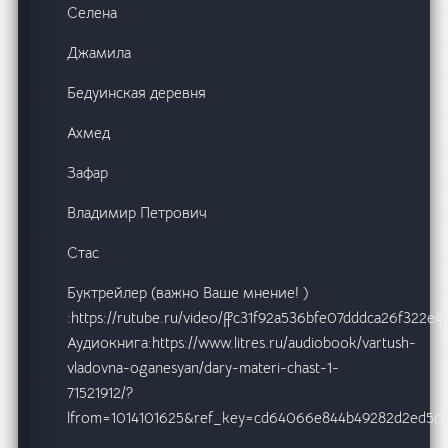
Селена
Джамила
Бедуинская деревня
Ахмед
Зафар
Владимир Петрович
Стас
Буктрейлер (важно Ваше мнение! )
:https://rutube.ru/video/ffc31f92a536bfe07dddca26f322e4
Аудиокнига:https://www.litres.ru/audiobook/vartush-
vladovna-oganesyan/dary-materi-chast-1-
71521912/?
lfrom=1014101625&ref_key=cd64066e844b49282d2ed5cf3