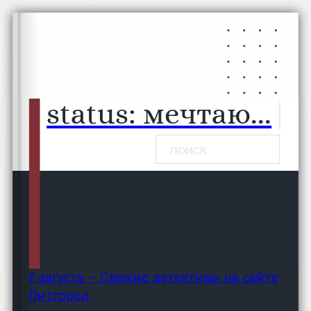
Перейти к основному содержанию
Перейти к нижнему колонтитулу
status:
мечтаю.
|
Поиск
7 августа – Свежие детективы на сайте
Литгород