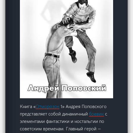
Книга «
Отморозок
1» Андрея Поповского
представляет собой динамичный
боевик
с
элементами фантастики и ностальгии по
советским временам. Главный герой —