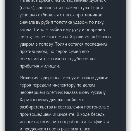
Началась драка с использованием дубенок
(палок), сделанных из ножек стула. Герой
успешно отбивался от всех противников:
сначала вырубил толстяка ударом по паху,
затем Шило – выбив ему руку и повредив
кисть; после этого он нейтрализовал Ржавго
ударом в голову. Толян остался последним
противником, но герой сумел его
обездвижить с помощью дубенок до
прибытия милиции.
Милиция задержала всех участников драки:
героя передали инспектору по делам
несовершеннолетних Рамазаннову Руслану
Харитоновичу для дальнейшего
разбирательства и составления протокола о
произошедшем инциденте. В ходе беседы
инспектор выяснил подробности конфликта
и предложил герою рассказать все