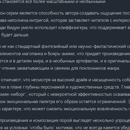
ы становятся всё более масштабными и необычными.
он серии является способность автора создавать ощущение по
ава наполнена интригой, которая заставляет читателя с интерес
нди Видум умело использует клиффхэнгеры, что поддерживает 
 будет дальше.
 не как стандартный фэнтезийный или научно-фантастический се
 элементов магопанка и бояръ-аниме, что придаёт произведени
ется и в деталях мира, и в необычных артефактах, и в оригинал
т чтение захватывающим и свежим для поклонников жанра.
 отмечают, что несмотря на высокий драйв и насыщенность соб
ки в плане глубины персонажей и художественных средств. Гла
омяк-киборг`, который с невероятной эффективностью осваива
том эмоциональная палитра его образа остаётся ограниченной.
 характере, что может снизить эмоциональную вовлечённость 
а произведения и композиция порой выглядят несколько упрощё
я на условных `чтобы было` мотивах, что не всегда кажется уб