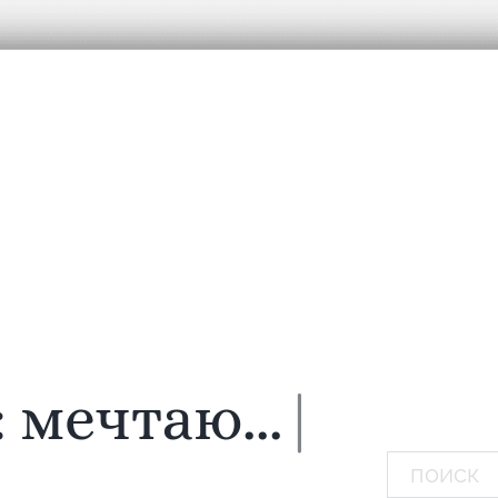
:
мечтаю...
|
Поиск