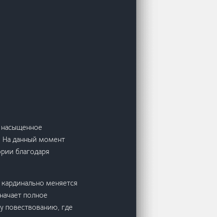
и насыщенное
. На данный момент
ории благодаря
ь кардинально меняется
значает полное
у повествованию, где