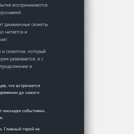
обытия воспринимаются
ерсонажей.
енит динамичные сюжеты
шо читается и
ниг.
ом и сюжетом, который
рия развивается, и с
 продолжение и
ев, что встречается
апряжении до самого
ет насыщен событиями,
я.
и. Главный герой не