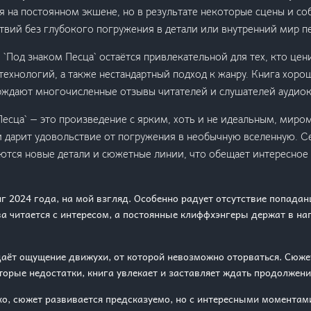
я на постоянном экшене, но в результате некоторые сцены и с
твий без глубокого погружения в детали или внутренний мир п
я `Под знаком Песца` остаётся привлекательной для тех, кто ц
технологий, а также нестандартный подход к жанру. Книга хоро
ерждают многочисленные отзывы читателей и слушателей аудиок
Песца` — это произведение с ярким, хоть и не идеальным, мир
 дарит удовольствие от погружения в необычную вселенную. Се
тся новые детали и сюжетные линии, что обещает интересное
г 2024 года, на мой взгляд. Особенно радует отсутствие попаданц
ва читается с интересом, а постоянные клиффхэнгеры держат в н
даёт ощущение движухи, от которой невозможно оторваться. Сюж
торые недостатки, книга увлекает и заставляет ждать продолжени
ко, сюжет развивается предсказуемо, но с интересными моментам