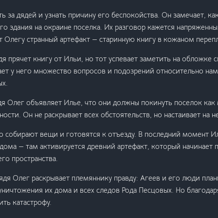
ь за дядей и узнать причину его беспокойства. Он замечает, как
о здания на окраине поселка. Их разговор кажется напряженн
т Олегу странный артефакт — старинную книгу в кожаном перепл
я прячет книгу от Ильи, но тот успевает заметить на обложке 
ает у него множество вопросов и подозрений относительно нам
ых.
дя Олег объявляет Илье, что они должны покинуть поселок как
ности. Он не раскрывает всех обстоятельств, но настаивает на 
о собирают вещи и готовятся к отъезду. В последний момент И
 дома — там активируется древний артефакт, который начинает
го пространства.
дя Олег раскрывает племяннику правду: Агеев и его люди пла
ничтожения их дома и всех следов Рода Песцовых. Но благода
ить катастрофу.