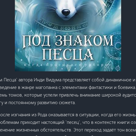
м Песца` автора Инди Видума представляет собой динамичное 
едение в жанре магопанка с элементами фантастики и боевика
семь томов, которые успели привлечь внимание широкой аудит
гу и постоянному развитию сюжета.
после изгнания из Рода оказывается в ситуации, когда его жизн
облемам приходит настоящий `песец`, что в контексте книги о
нение жизненных обстоятельств. Этот переход задаёт тон всем