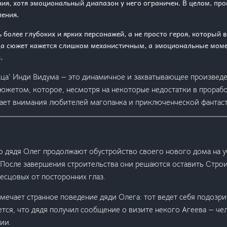
ия, хотя эмоциональный диапазон у него ограничен. В целом, про
ения.
 более глубоких и ярких персонажей, а не просто героя, который 
да сюжет кажется слишком механистичным, а эмоциональные мо
.
сца` Инди Видума — это динамичное и захватывающее произвед
южетом, которое, несмотря на некоторые недостатки в прораб
ает внимания любителей магопанка и приключенческой фантас
го дядя Олег продолжают обустройство своего нового дома на у
После завершения строительства они решаются оставить Строи
Песцовых от посторонних глаз.
амечает странное поведение дяди Олега: тот ведет себя подозр
ется, что дядя получил сообщение о визите некого Агеева — ч
ии.