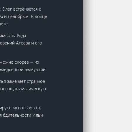
 Олег встречается с
ым и недобрым. В конце
ете.
символы Рода
ерений Агеева и его
 можно скорее — их
немедленной эвакуации.
лья замечает странное
 поглощать магическую
нируют использовать
ря бдительности Ильи