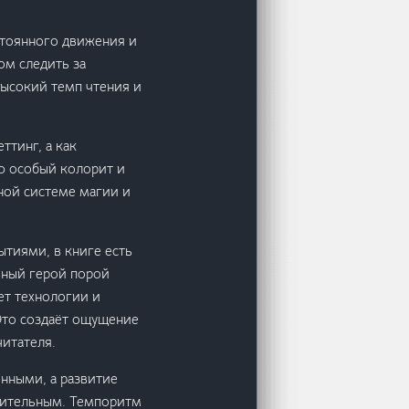
стоянного движения и
ом следить за
высокий темп чтения и
ттинг, а как
ю особый колорит и
ьной системе магии и
ытиями, в книге есть
вный герой порой
ет технологии и
 Это создаёт ощущение
читателя.
нными, а развитие
едительным. Темпоритм