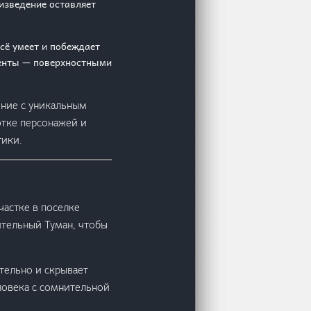
изведение оставляет
всё умеет и побеждает
менты — поверхностными
ение с уникальным
отке персонажей и
тики.
частке в поселке
тельный Туман, чтобы
ительно и скрывает
еловека с сомнительной