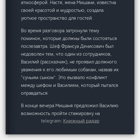
атмосферой. Настя, жена Мишани, известна
своей красотой и мудростью, создала
уютное пространство для гостей.
Во время разговора затронули тему
поминок, которые должны были состояться
послезавтра. Шеф Франсуа Денисович был
недоволен тем, что один из сотрудников,
Василий (рассказчик), не проявил должного
уважения к его любимым собакам, назвав их
“сучьим сыном”. Это вызвало конфликт
между шефом и Василием, который пытался
оправдаться.
В конце вечера Мишаня предложил Василию
возможность пройти стажировку на
telegram:
Книжный радар
следующий день, несмотря на то, что она
была неоплачиваемой. Василий, чувствуя
себя в долгу за оскорбление шефа, принял