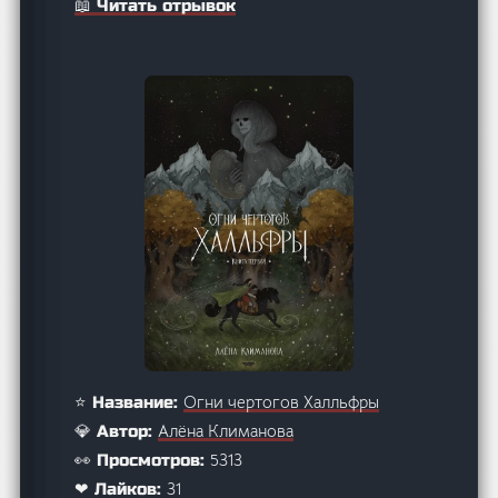
📖 Читать отрывок
Огни чертогов Халльфры
⭐ Название:
Алёна Климанова
💎 Автор:
5313
👀 Просмотров:
31
❤ Лайков: