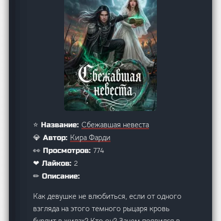
Сбежавшая невеста
⭐ Название:
Кира Фарди
💎 Автор:
774
👀 Просмотров:
2
❤ Лайков:
✏ Описание:
Как девушке не влюбиться, если от одного
взгляда на этого темного рыцаря кровь
бурлит в жилах? Кто он? Зачем появился в