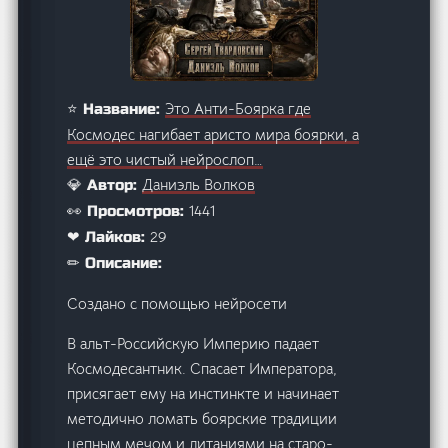
Это Анти-Боярка где
⭐ Название:
Космодес нагибает аристо мира боярки, а
ещё это чистый нейрослоп…
Даниэль Волков
💎 Автор:
1441
👀 Просмотров:
29
❤ Лайков:
✏ Описание:
Создано с помощью нейросети
В альт-Российскую Империю падает
Космодесантник. Спасает Императора,
присягает ему на инстинкте и начинает
методично ломать боярские традиции
цепным мечом и литаниями на старо-