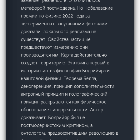
заменяет реальность. Это считалось
метафорой постмодерна. Но Нобелевские
премии по физике 2022 года за
эксперименты с запутанными фотонами
доказали: локального реализма не
существует. Свойства частиц не
предшествуют измерению они
производятся им. Карта действительно
создает территорию. Эта книга первый в
истории синтез философии Бодрийяра и
квантовой физики. Теорема Белла,
декогеренция, принцип дополнительности,
антропный принцип и голографический
принцип раскрываются как физическое
обоснование гиперреальности. Автор
доказывает: Бодрийяр был не
постмодернистским критиком, а
онтологом, предвосхитившим революцию в