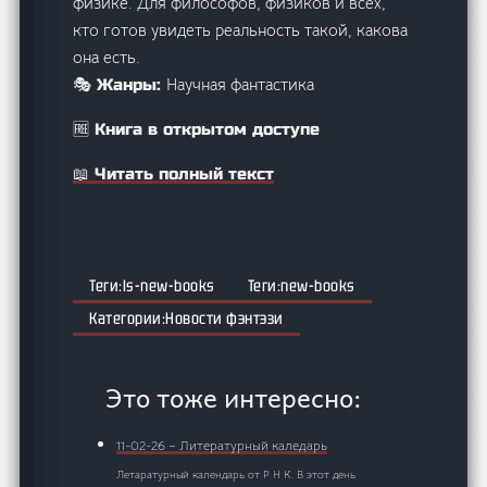
физике. Для философов, физиков и всех,
кто готов увидеть реальность такой, какова
она есть.
Научная фантастика
🎭 Жанры:
🆓 Книга в открытом доступе
📖 Читать полный текст
ls-new-books
new-books
Новости фэнтэзи
Это тоже интересно:
11-02-26 – Литературный каледарь
Летаратурный календарь от Р Н К. В этот день