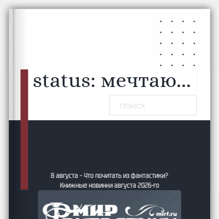
Перейти к основному содержанию
Перейти к нижнему колонтитулу
status:
мечтаю...
|
Поиск
8 августа – Что почитать из фантастики?
Книжные новинки августа 2026-го