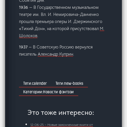
Собятия дня:
1936
— В Государственном музыкальном
театре им. Вл. И. Немировича-Данченко
прошла премьера оперы И. Дзержинского
«Тихий Дон», на которой присутствовал
М.
Шолохов
.
1937
— В Советскую Россию вернулся
писатель
Александр Куприн
.
calender
new-books
Новости фэнтэзи
Это тоже интересно:
12-06-25 – Новые законченные книги от