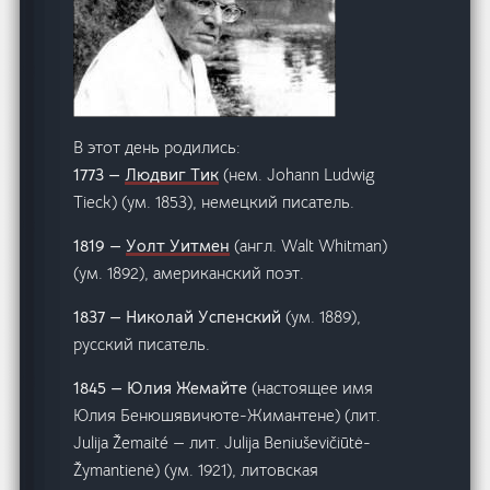
В этот день родились:
1773 —
Людвиг Тик
(нем. Johann Ludwig
Tieck) (ум. 1853), немецкий писатель.
1819 —
Уолт Уитмен
(англ. Walt Whitman)
(ум. 1892), американский поэт.
1837 — Николай Успенский
(ум. 1889),
русский писатель.
1845 — Юлия Жемайте
(настоящее имя
Юлия Бенюшявичюте-Жимантене) (лит.
Julija Žemaité — лит. Julija Beniuševičiūtė-
Žymantienė) (ум. 1921), литовская