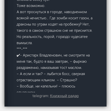
Тоже возможно.
А вот проснуться в городе, наводненном
всякой нечистью… Где зомби косит газон, а
драконы по утрам ходят на пробежку? Нет,
такого в самом страшном сне не приснится.
Но реальность, порой, гораздо чудесатее
вымысла.
***-***
✔️- Аристарх Владленович, не смотрите на
меня так, будто я ваш завтрак, – фыркаю
раздраженно, намазывая тост маслом.
– А если и так? – лыбится босс, сверкая
отрастающим клыком. – Страшно?
– Вообще, ни капельки! – плююсь
отчаянием.
telegram:
Книжный радар
Страшнее, что он так может посмотреть на
другую. Тогда я за себя не ручаюсь, могу и
другой зуб выбить.