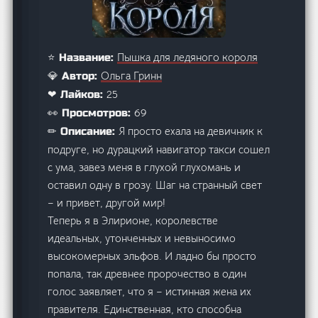
Пышка для ледяного короля
⭐ Название:
Ольга Гринн
💎 Автор:
25
❤ Лайков:
69
👀 Просмотров:
Я просто ехала на девичник к
✏ Описание:
подруге, но дурацкий навигатор такси сошел
с ума, завез меня в глухой глухомань и
оставил одну в грозу. Шаг на странный свет
– и привет, другой мир!
Теперь я в Элирионе, королевстве
идеальных, утонченных и невыносимо
высокомерных эльфов. И ладно бы просто
попала, так древнее пророчество в один
голос заявляет, что я – истинная жена их
правителя. Единственная, кто способна