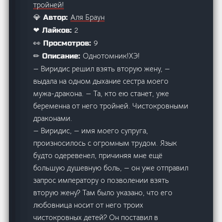
тройней!
Аля Браун
💎 Автор:
2
❤ Лайков:
9
👀 Просмотров:
Однотомник!ХЭ!
✏ Описание:
— Виридис решил взять вторую жену, —
выдала на одном дыхание сестра моего
мужа-дракона. — Та, кто ею станет, уже
беременна от него тройней. Чистокровными
драконами.
— Виридис, — имя моего супруга,
произносилось с огромным трудом. Язык
будто одеревенел, причиняя мне ещё
большую душевную боль, — он уже отправил
запрос императору о позволении взять
вторую жену? Там было указано, что его
любовница носит от него троих
чистокровных детей? Он поставил в