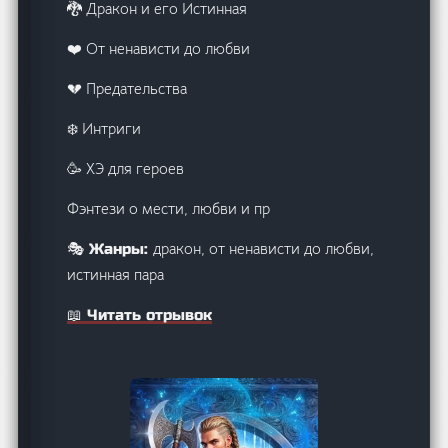
🐉 Дракон и его Истинная
❤️ От ненависти до любви
💔 Предательства
❄️ Интриги
🥳 ХЭ для героев
Фэнтези о мести, любви и пр
дракон, от ненависти до любви,
🎭 Жанры:
истинная пара
📖 Читать отрывок