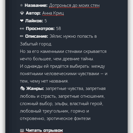
Дотронься до моих стен
⭐ Название:
Анна Криц
💎 Автор:
5
❤ Лайков:
58
👀 Просмотров:
Эйлис нужно попасть в
✏ Описание:
Забытый город.
Но за его каменными стенами скрывается
нечто большее, чем древние тайны.
И однажды ей придётся выбирать: между
понятными человеческими чувствами — и
тем, чему нет названия.
запретные чувства, запретная
🎭 Жанры:
любовь и страсть, запретные отношения,
сложный выбор, эльфы, властный герой,
любовный треугольник, горячо и
откровенно, эротическое фэнтези
📖 Читать отрывок