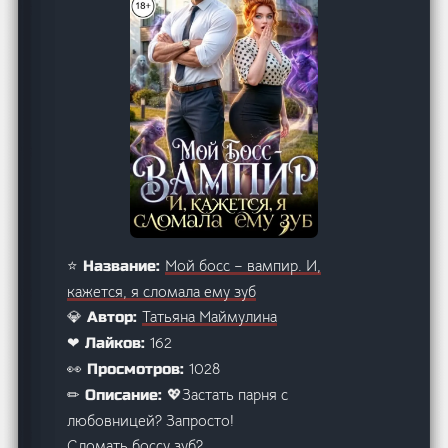
Мой босс – вампир. И,
⭐ Название:
кажется, я сломала ему зуб
Татьяна Маймулина
💎 Автор:
162
❤ Лайков:
1028
👀 Просмотров:
💖Застать парня с
✏ Описание:
любовницей? Запросто!
Сломать боссу зуб?