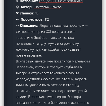
Герцогиня, не усложняйте!
⭐ Название:
Светлана Огнева
💎 Автор:
13
❤ Лайков:
112
👀 Просмотров:
Лера, в недавнем прошлом —
✏ Описание:
фитнес-тренер из XXI века, а ныне —
герцогиня Эшфорд, только-только
привыкла к титулу, мужу и огромному
лохматому псу, как судьба подкидывает
новые вводные.
Во-первых, внутри неё поселился маленький
человечек, который требует клубники в
январе и устраивает токсикоз в самый
неподходящий момент. Во-вторых, король
личным указом вызывает её в столицу —
налаживать физическую подготовку целой
армии. В-третьих, муж, герцог Эшфорд,
внезапно решил, что беременная жена — это