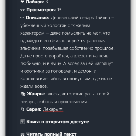
3
❤ Лайков:
13
👀 Просмотров:
Деревенский лекарь Тайлер —
✏ Описание:
убежденный холостяк с тяжёлым
характером — даже помыслить не мог, что
однажды в его жизнь ворвётся раненная
эльфийка, позабывшая собственно прошлое.
Да не просто ворвётся, а влезет и на печь
любимую, и в душу. А вслед за ней нагрянут
и охотники за головами, и демон, и
королевские тайны всплывут там, где их не
ждали вовсе.
эльфы, авторские расы, герой-
🎭 Жанры:
лекарь, любовь и приключения
Лекарь #1
📁 Серия:
🆓 Книга в открытом доступе
📖 Читать полный текст