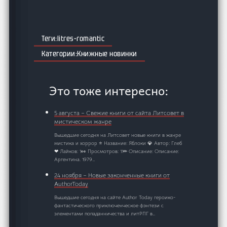
litres-romantic
Книжные новинки
Это тоже интересно:
5 августа – Свежие книги от сайта Литсовет в
мистическом жанре
Вышедшие сегодня на Литсовет новые книги в жанре
мистика и хоррор ⭐ Название: Яблоки 💎 Автор: Глеб
❤ Лайков: 1👀 Просмотров: 11✏ Описание: Описание:
Аргентина. 1979…
24 ноября – Новые законченные книги от
AuthorToday
Вышедшие сегодня на сайте Author Today героико-
фантастического приключенческое фэнтези с
элементами попаданничества и литРПГ в…