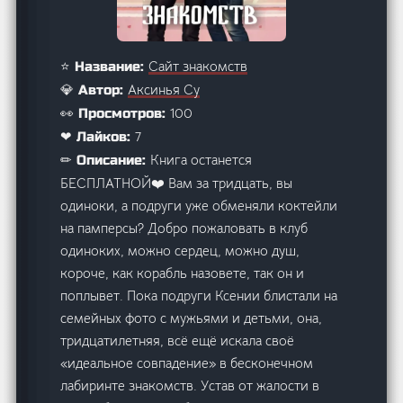
Сайт знакомств
⭐ Название:
Аксинья Су
💎 Автор:
100
👀 Просмотров:
7
❤ Лайков:
Книга останется
✏ Описание:
БЕСПЛАТНОЙ‍❤️‍ Вам за тридцать, вы
одиноки, а подруги уже обменяли коктейли
на памперсы? Добро пожаловать в клуб
одиноких, можно сердец, можно душ,
короче, как корабль назовете, так он и
поплывет. Пока подруги Ксении блистали на
семейных фото с мужьями и детьми, она,
тридцатилетняя, всё ещё искала своё
«идеальное совпадение» в бесконечном
лабиринте знакомств. Устав от жалости в