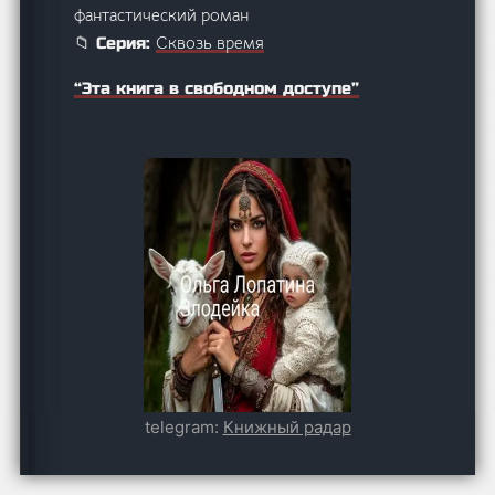
фантастический роман
Сквозь время
📁 Серия:
“Эта книга в свободном доступе”
telegram:
Книжный радар
Злодейка
⭐ Название:
Ольга Лопатина
💎 Автор: