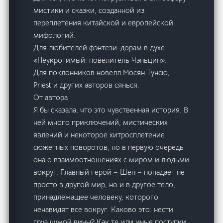
мистики и сказки, созданной из
переплетения китайской и европейской
мифологий.
Для любителей фэнтези-дорам в духе
«Неукротимый: повелитель Чэньцин».
Для поклонников новелл Мосян Тунсю,
Priest и других авторов сянься.
От автора
Я бы сказала, что это чувственная история. В
ней много приключений, мистических
явлений и некоторое хитросплетение
сюжетных поворотов, но в первую очередь
она о взаимоотношениях с миром и людьми
вокруг. Главный герой – Шен – попадает не
просто в другой мир, но и в другое тело,
принадлежащее человеку, которого
ненавидят все вокруг. Каково это: нести
груз чужой вины? Как те или иные поступки