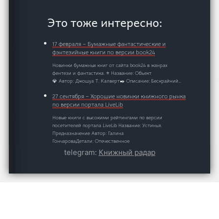
Это тоже интересно:
17 февраля – Бумажные фантастические и
фэнтезийные книги по версии book24
Новинки бумажных книг от сайта book24 в жанрах
фентези и фантастика. ⭐ Название: Объект
💎 Автор: Джошуа Т. Калверт✒️ Описание: Бескрайний…
27 сентября – Хорошие новинки книжного рынка
по версии портала LiveLib
Новые книги с высокими рейтингами по версии
посетителей портала LiveLib Название: Устинья.
Предназначение Автор: Галина
ГончароваДетали: Отечественное
фэнтезиФормат издания: ПроизведениеКол-
telegram:
Книжный радар
во лайков: 9Рейтинг: 4.3/5Формат: Произведение
03-07-25 – Новинки от Литрес
Вышедшие сегодня на Литрес книги в жанре "легкое
чтение Название: Три дракона для главной героини
Автор: Эльвира…