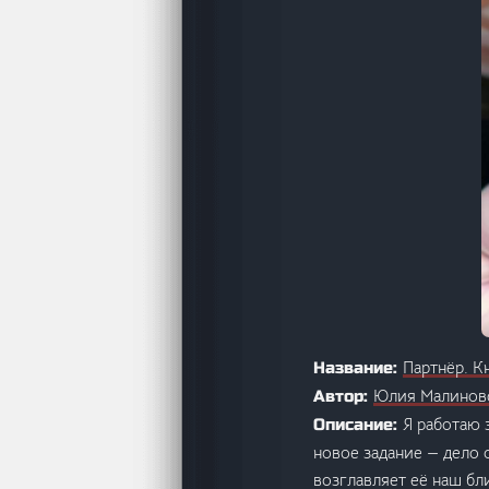
Партнёр. К
Название:
Юлия Малинов
Автор:
Я работаю 
Описание:
новое задание — дело о
возглавляет её наш бл