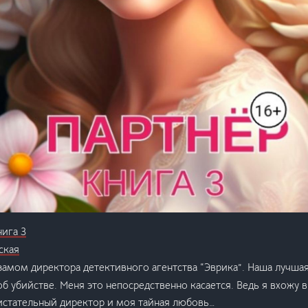
нига 3
ская
замом директора детективного агентства “Эврика”. Наша лучшая
б убийстве. Меня это непосредственно касается. Ведь я вхожу в
истательный директор и моя тайная любовь…