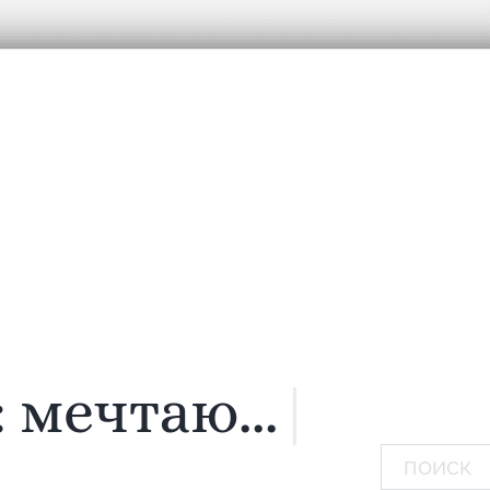
:
мечтаю...
|
Поиск