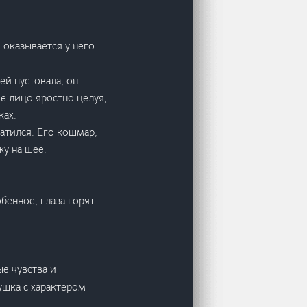
о оказывается у него
ей пустовала, он
её лицо яростно целуя,
ках.
ратился. Его кошмар,
жу на шее.
бенное, глаза горят
ые чувства и
ушка с характером