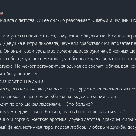
ая
 Рината с детства. Он её сильно раздражает. Слабый и нудный, н
уки и унесли прочь от леса, в мужское общежитие. Комната парн
ь. Девушка внутри ликовала, неужели сработало? Ринат хватает 
й. Он видит свои уродливо изменившиеся руки на её нежных ще
 к себе, целуя шею. Не хочет, чтобы она видела во что он прев
 страха. Не может остановиться вдыхая её аромат, облизывая ко
чтобы успокоится.
роизносит он не дыша.
нему, его кожа на лице меняет структуру с человеческого на осо
но снимает с него очки, убирая на рядом стоящий стол.
одит по его щекам ладонями. – Это больно?
ивая утвердительно. Больно, очень больно не касаться её.”
нно и горячо, жесткая эротика, друзья детства, драконы, сильн
ый финал, истинная пара, первая любовь, любовь и дружба, дев