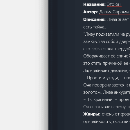
Это он!
Название:
Дарья Скромн
Автор:
Лиза знает
Описание:
есть тайна…
“Лизу подхватили на р
замкнул за собой двер
его кожа стала твердо
Оборачивает её спиной
это стать причиной её
Задерживает дыхание, 
– Прости и уходи, – п
Она поворачивается к 
золотом. Лиза аккурат
– Ты красивый, – пров
Он сглатывает слюну, к
очень открове
Жанры:
одержимость, счастлив