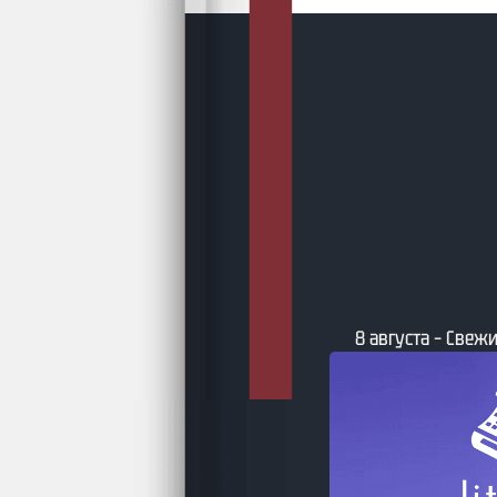
8 августа – Свежи
та – Бумажные фантастические и
ийные книги по версии book24