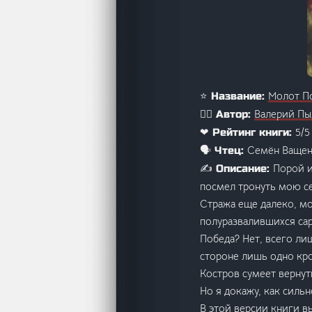
Молот По
⭐ Название:
Валерий Пы
🙋‍♂️ Автор:
5/5
❤ Рейтинг книги:
Семён Ваще
🗣️ Чтец:
Порой и
✍️ Описание:
посмел тронуть мою се
Стража еще далеко, м
полуразвалившихся сар
Победа? Нет, всего ли
стороне лишь одно кро
Костров сумеет вернут
Но я докажу, как силь
В этой версии книги в