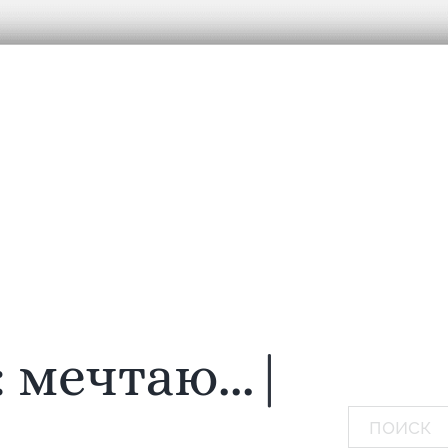
:
мечтаю...
|
Поиск