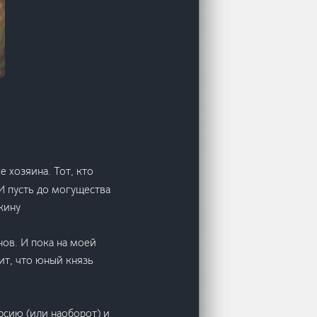
 хозяина. Тот, кто
И пусть до могущества
жину
нов. И пока на моей
ит, что юный князь
рсию (или наоборот) и