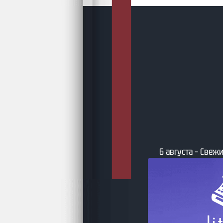
6 августа – Свежи
та – Бумажные фантастические и
ийные книги по версии book24