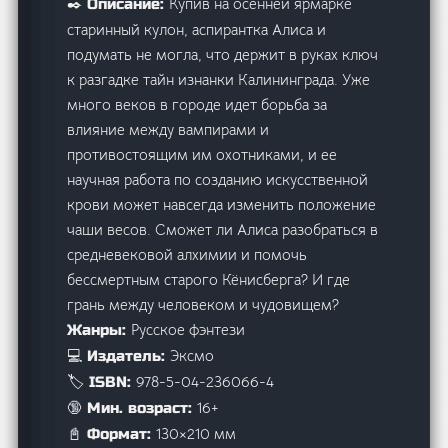
Купив на осенней ярмарке
✒️ Описание:
старинный кулон, аспирантка Алиса и
подумать не могла, что держит в руках ключ
к разгадке тайн изнанки Калининграда. Уже
много веков в городе идет борьба за
влияние между вампирами и
противостоящим им охотниками, и ее
научная работа по созданию искусственной
крови может навсегда изменить положение
чаши весов. Сможет ли Алиса разобраться в
средневековой алхимии и помочь
бессмертным старого Кёнисберга? И где
грань между человеком и чудовищем?
Русское фэнтези
Жанры:
Эксмо
💻 Издатель:
978-5-04-236066-4
🏷️ ISBN:
16+
🔞 Мин. возраст:
130×210 мм
📓 Формат: