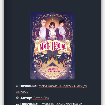
Маги Каона. Академия между
⭐ Название:
мирами
Эстер Пак
💎 Автор:
Столица Каон известна на
✒️ Описание: