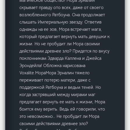
магическое общество! Мора Эрналин
скрывает правду ото всех, даже от своего
возлюбленного Ратбоуна. Она продолжает
слышать Империальную звезду. Ответив
однажды на ее зов, Мора встречает мага,
который предлагает вернуть мать девушки к
жизни. Но не пробудит ли Мора своими
действиями древнее зло? Придется по вкусу
поклонникам Эдварда Каллена и Джейса
Эрондейла! Обложка нарисована
Voxalite.МораМора Эрналин тяжело
переживает потерю матери, даже с
поддержкой Ратбоуна и ведьм теней. Но
когда застрявший между мирами маг
предлагает вернуть ее мать к жизни, Мора
боится ему верить. Ведь ей говорили, что
это невозможно… Не пробудит ли Мора
своими действиями древнее зло?