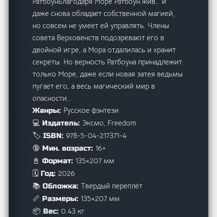
РатбоунБлагодаря Море Ратбоун жив… и
даже снова обладает собственной магией,
но совсем не умеет ей управлять. Члены
совета Верховенств подозревают его в
двойной игре, а Мора отдалилась и хранит
секреты. Но верность Ратбоуна принадлежит
только Море, даже если новая затея ведьмы
пугает его, а весь магический мир в
опасности…
Русское фэнтези
Жанры:
Эксмо, Freedom
💻 Издатель:
978-5-04-217371-4
🏷️ ISBN:
16+
🔞 Мин. возраст:
135×207 мм
📓 Формат:
2026
🗓️ Год:
Твёрдый переплёт
📚 Обложка:
135×207 мм
📏 Размеры:
0.43 кг
📦 Вес: