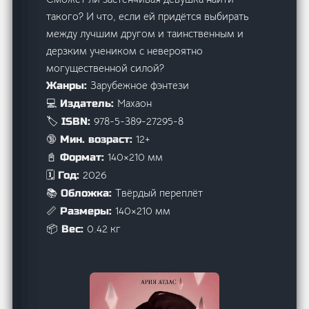
такого? И что, если ей придётся выбирать
между лучшим другом и таинственным и
дерзким учеником с невероятно
могущественной силой?
Зарубежное фэнтези
Жанры:
Махаон
💻 Издатель:
978-5-389-27295-8
🏷️ ISBN:
12+
🔞 Мин. возраст:
140×210 мм
📓 Формат:
2026
🗓️ Год:
Твёрдый переплёт
📚 Обложка:
140×210 мм
📏 Размеры:
0.42 кг
📦 Вес: