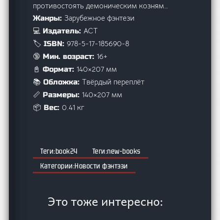
противостоять демоническим козням…
Зарубежное фэнтези
Жанры:
АСТ
💻 Издатель:
978-5-17-185690-8
🏷️ ISBN:
16+
🔞 Мин. возраст:
140×207 мм
📓 Формат:
Твёрдый переплёт
📚 Обложка:
140×207 мм
📏 Размеры:
0.41 кг
📦 Вес:
book24
new-books
Новости фэнтэзи
Это тоже интересно: