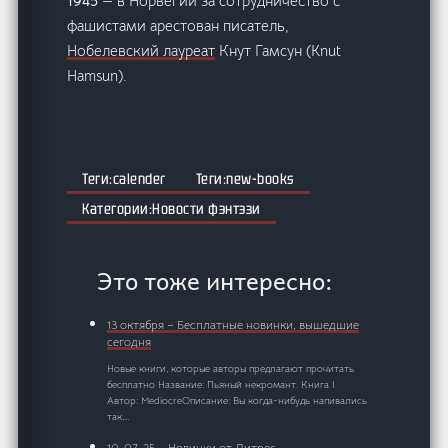
1945
— в Норвегии за сотрудничество с
фашистами арестован писатель,
Нобелевский лауреат
Кнут Гамсун (Knut
Hamsun).
calender
new-books
Новости фэнтэзи
Это тоже интересно:
13 октября – Бесплатные новинки, вышедшие
сегодня
Новые книги, которые авторы предлагают прочитать
бесплатно Название: Пьяный некромант. Книга I
Автор: MediocreОписание: Вы когда-нибудь напивались
так,…