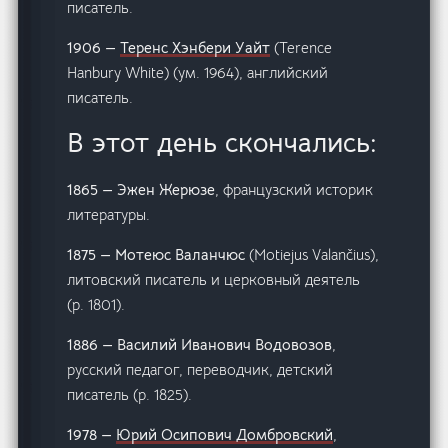
писатель.
1906 —
Теренс Хэнбери Уайт
(Terence
Hanbury White) (ум. 1964), английский
писатель.
В этот день скончались:
1865 — Эжен Жерюзе
, французский историк
литературы.
1875 — Мотеюс Валанчюс
(Motiejus Valančius),
литовский писатель и церковный деятель
(р. 1801).
1886 — Василий Иванович Водовозов
,
русский педагог, переводчик, детский
писатель (р. 1825).
1978 —
Юрий Осипович Домбровский
,