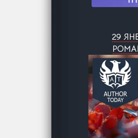
29 ЯН
РОМА