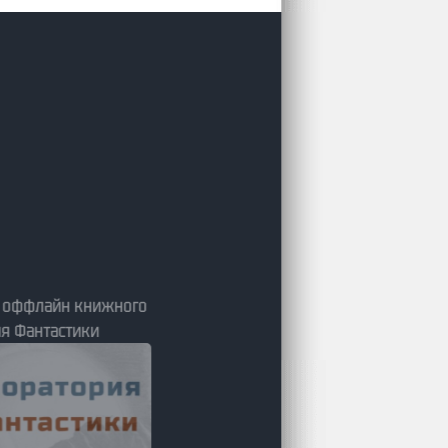
я оффлайн книжного
я Фантастики