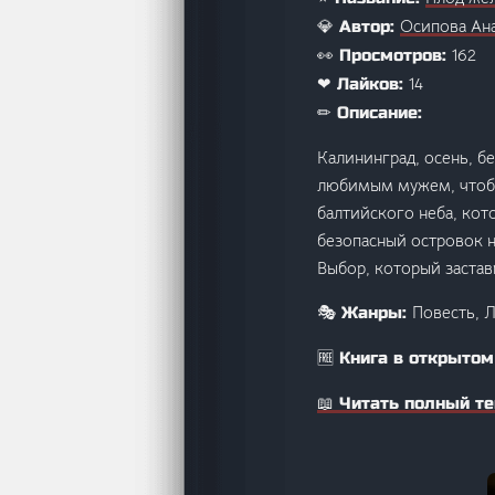
Осипова Ан
💎 Автор:
162
👀 Просмотров:
14
❤ Лайков:
✏ Описание:
Калининград, осень, б
любимым мужем, чтобы
балтийского неба, кот
безопасный островок н
Выбор, который застав
Повесть, 
🎭 Жанры:
🆓 Книга в открытом
📖 Читать полный те