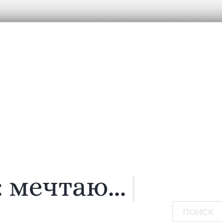
:
мечтаю...
|
Поиск