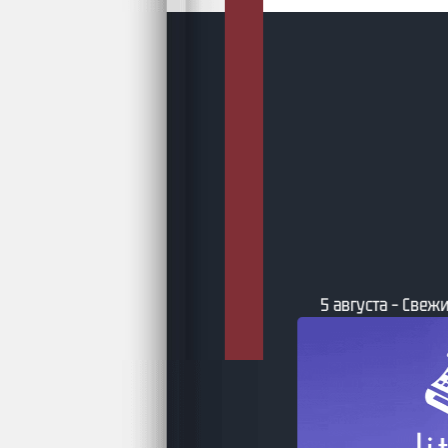
5 августа – Свежи
та – Бумажные фантастические и
ийные книги по версии book24