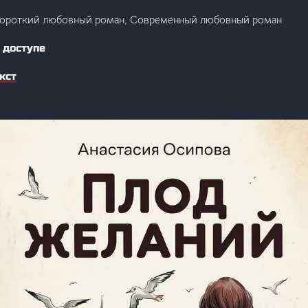
Короткий любовный роман, Современный любовный роман
 доступе
кст