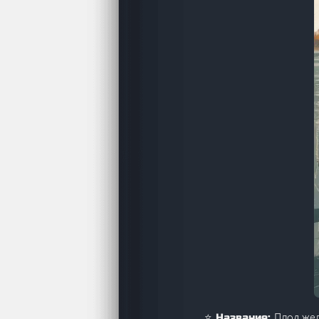
Плод же
⭐ Название: