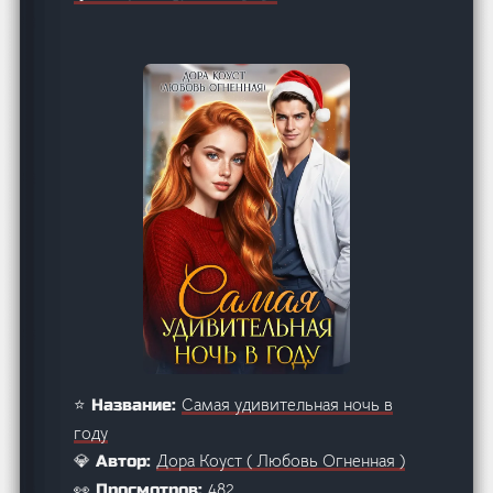
Самая удивительная ночь в
⭐ Название:
году
Дора Коуст ( Любовь Огненная )
💎 Автор:
482
👀 Просмотров: