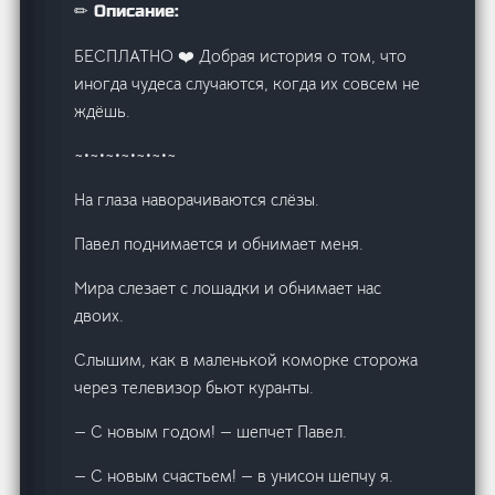
✏ Описание:
БЕСПЛАТНО ‍❤️‍ Добрая история о том, что
иногда чудеса случаются, когда их совсем не
ждёшь.
~•~•~•~•~•~•~
На глаза наворачиваются слёзы.
Павел поднимается и обнимает меня.
Мира слезает с лошадки и обнимает нас
двоих.
Слышим, как в маленькой коморке сторожа
через телевизор бьют куранты.
— С новым годом! — шепчет Павел.
— С новым счастьем! — в унисон шепчу я.