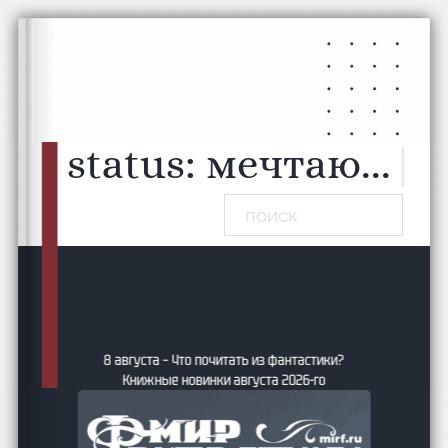
Перейти к основному содержанию
Перейти к нижнему колонтитулу
status:
мечтаю...
|
Поиск
8 августа – Что почитать из фантастики?
Книжные новинки августа 2026-го