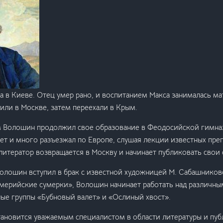
а в Киеве. Отец умер рано, и воспитанием Макса занималась ма
или в Москве, затем переехали в Крым.
м Волошин продолжил свое образование в Феодосийской гимна
т и много разъезжал по Европе, слушая лекции известных преп
у литератор возвращается в Москву и начинает публиковать свои
Волошин вступил в брак с известной художницей М. Сабашниково
мерийские сумерки», Волошин начинает работать над различн
ые группы «Бубновый валет» и «Ослиный хвост».
тановится уважаемым специалистом в области литературы и пуб