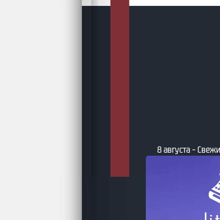
8 августа – Свежи
та – Бумажные фантастические и
ийные книги по версии book24