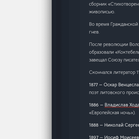
сборник «Стихотворени
живописью.
Во время Гражданской 
гнев.
После революции Воло
образовали «Коктебель
завещал Союзу писате
Скончался литератор 11
1877 — Оскар Венцес
поэт литовского прои
1886 —
Владислав Ход
«Европейская ночь»).
1888 — Николай Серге
1897 —
Иосиф Моисеев