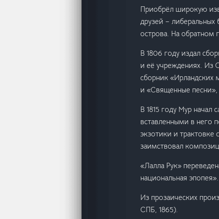
Приобрёл широкую изв
друзей – либеральных 
острова. На обратном 
В 1806 году издал сбо
и её учреждениях. Из 
сборник «Ирландских 
и «Священные песни»,
В 1815 году Мур начал
вставленными в него п
экзотики и трактовке 
заимствовал компози
«Лалла Рук» переведен
национальная эпопея».
Из прозаических произ
СПБ, 1865).