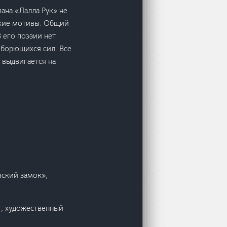
мана «Лалла Рук» не
дские мотивы. Общий
В его поэзии нет
 борющихся сил. Все
 выдвигается на
вский замок»,
т, художественный