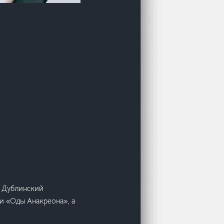
л Дублинский
ои «Оды Анакреона», а