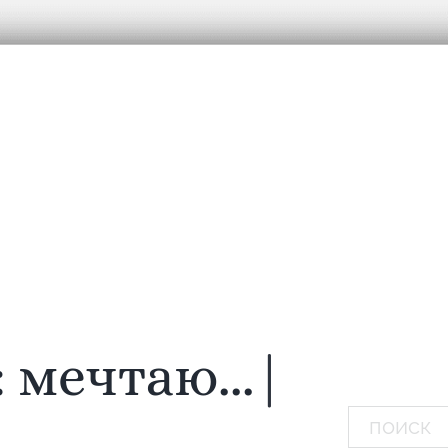
:
мечтаю...
|
Поиск