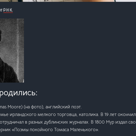
от
Р Н К.
 родились:
mas Moore) (на фото), английский поэт.
емье ирландского мелкого торговца, католика. В 19 лет окончи
сотрудничал в разных дублинских журналах. В 1800 Мур издал св
борник «Поэмы покойного Томаса Маленького».