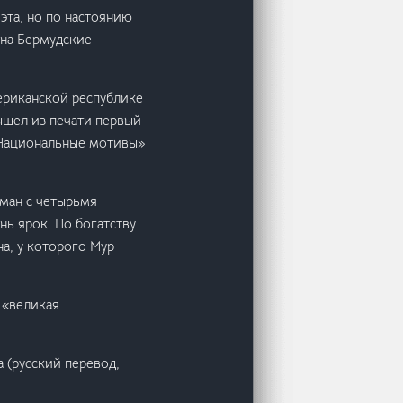
эта, но по настоянию
 на Бермудские
мериканской республике
ышел из печати первый
«Национальные мотивы»
оман с четырьмя
нь ярок. По богатству
а, у которого Мур
 «великая
 (русский перевод,