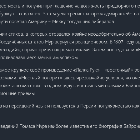
естность и получил приглашение на должность придворного по
буржуа – отказался. Затем уехал регистратором адмиралтейства
пути посетил Америку – Мекку тогдашних либералов.
рник стихов, в которых отозвался крайне неодобрительно об А
Соединённых штатов Мур вернулся реакционером. В 1807 году в
мелодий», горячо принятых романтиками. Затем последовали 
 пользовавшиеся меньшим успехом.
 самое крупное своё произведение «Лалла Рук» – «восточный» р
оэмами. «Местный колорит» здесь чрезвычайно условен, но оче
сюжета поэма стоит в одном ряду с восточными поэмами Байрон
ционные приёмы.
а на персидский язык и пользуется в Персии популярностью как
ведений Томаса Мура наиболее известна его биография Байрона