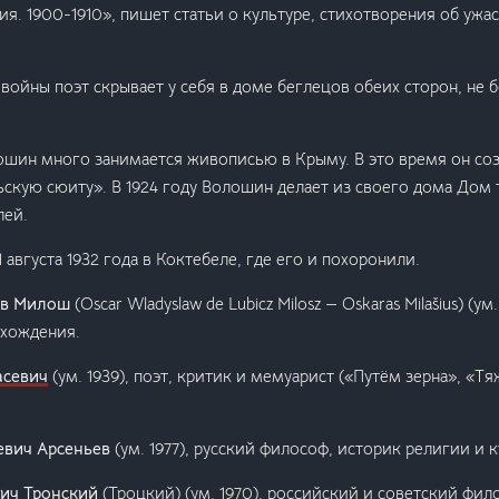
я. 1900-1910», пишет статьи о культуре, стихотворения об ужа
войны поэт скрывает у себя в доме беглецов обеих сторон, не б
шин много занимается живописью в Крыму. В это время он соз
скую сюиту». В 1924 году Волошин делает из своего дома Дом 
лей.
 августа 1932 года в Коктебеле, где его и похоронили.
лав Милош
(Oscar Wladyslaw de Lubicz Milosz — Oskaras Milašius) (у
схождения.
асевич
(ум. 1939), поэт, критик и мемуарист («Путём зерна», «Тя
евич Арсеньев
(ум. 1977), русский философ, историк религии и к
ич Тронский
(Троцкий) (ум. 1970), российский и советский фил