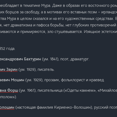
преобладает в тематике Мура. Даже в образах его восточного ро
ких борцов за свободу, а в мотивах его вставных поэм – ирлан
тва Мура в целом сказался и на его художественных средствах. 
, нет драматизма и пафоса борьбы, нет глубоких противоречий
живаются и примиряются, зло стушёвывается. Изящное эстетски
852 года.
ександрович Бахтурин
(ум. 1841), поэт, драматург.
ич Зарин
(ум. 1929), писатель.
лаевич Мошин
(ум. 1929), прозаик, фольклорист и краевед.
вна Форш
(ум. 1961), писательница («Одеты камнем», «Михайло
уполом»).
Волошин
(настоящая фамилия Кириенко-Волошин), русский поэ