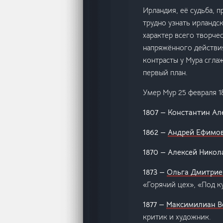
Ирландия, её судьба, 
трудно узнать ирландс
характер всего творчес
напряжённого действия
контрасты у Мура сгла
первый план.
Умер Мур 25 февраля 1
1807 — Константин Ал
1862 —
Андрей Ефимов
1870 — Алексей Нико
1873 —
Ольга Дмитрие
«Горячий цех», «Под к
1877 —
Максимилиан 
критик и художник.