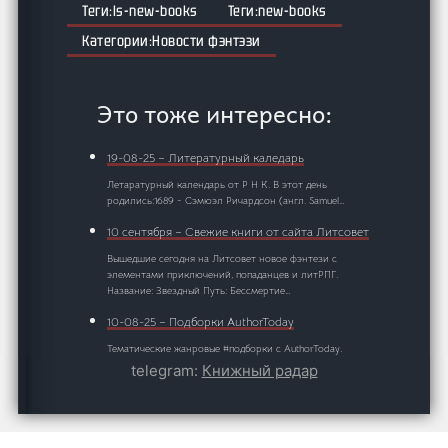
ls-new-books
new-books
Новости фэнтэзи
Это тоже интересно:
19-08-25 – Литературный каледарь
Летаратурный календарь от Р Н К. В этот день
родились:1689 - Сэмюэл Ричардсон (англ. Samuel…
10 сентября – Свежие книги от сайта Литсовет
Вышедшие сегодня на Литсовет новое фэнтези с
элементами приключений, попаданцев и литРПГ.
Название: Звездный Путь: Бессмертие…
10-08-25 – Подборки AuthorToday
Тематические жанровые #подборки с AuthorToday.
Сегодня продолжение популярной подборки с 5
telegram:
Книжный радар
подписчиками под названием "Система"…