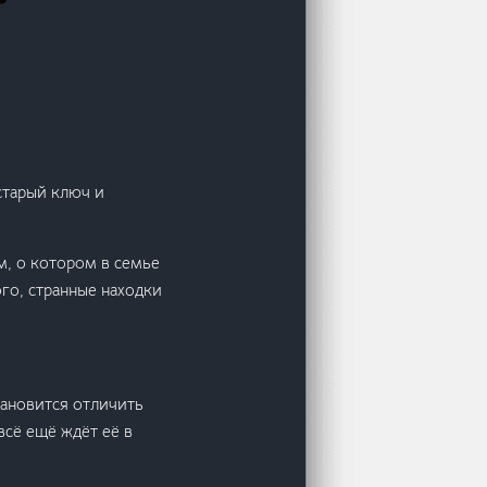
старый ключ и
м, о котором в семье
го, странные находки
тановится отличить
всё ещё ждёт её в