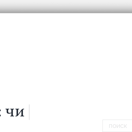
:
мечтаю...
|
Поиск