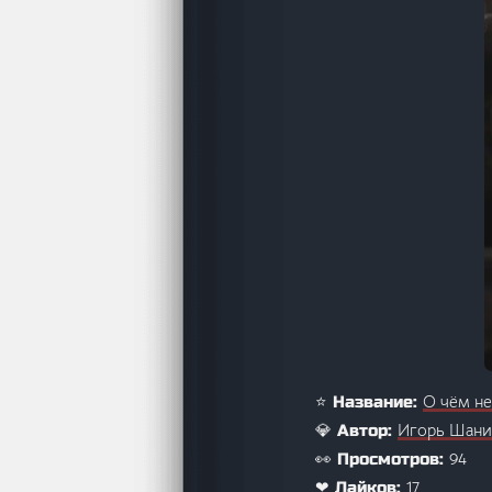
О чём не
⭐ Название:
Игорь Шани
💎 Автор:
94
👀 Просмотров:
17
❤ Лайков: