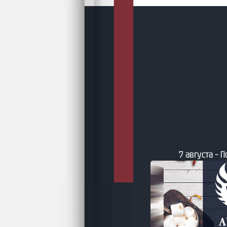
густа – Подборки AuthorToday
7 августа – Свежи