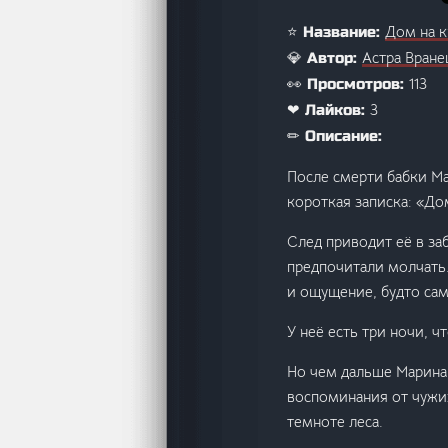
Дом на 
⭐ Название:
Астра Вран
💎 Автор:
113
👀 Просмотров:
3
❤ Лайков:
✏ Описание:
После смерти бабки Ма
короткая записка: «До
След приводит её в за
предпочитали молчать.
и ощущение, будто сам
У неё есть три ночи, ч
Но чем дальше Марина 
воспоминания от чужих
темноте леса.