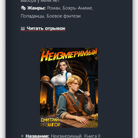
выбора у меня нет.
Роман, Бояръ-Аниме,
🎭 Жанры:
Попаданцы, Боевое фэнтези
📖 Читать отрывок
Неизмеримый. Книга II
⭐ Название: