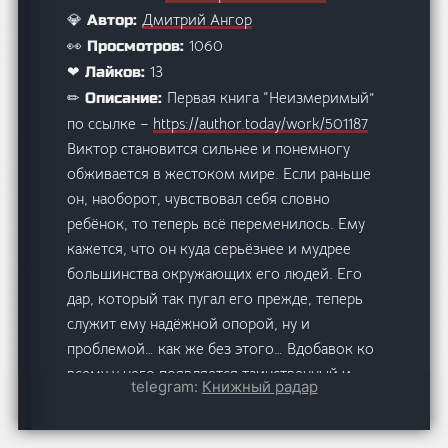
Дмитрий Ангор
💎 Автор:
1060
👀 Просмотров:
13
❤ Лайков:
Первая книга “Неизмеримый”
✏ Описание:
по ссылке –
https://author.today/work/501187
Виктор становится сильнее и понемногу
обживается в жестоком мире. Если раньше
он, наоборот, чувствовал себя словно
ребёнок, то теперь всё переменилось. Ему
кажется, что он куда серьёзнее и мудрее
большинства окружающих его людей. Его
дар, который так пугал его прежде, теперь
служит ему надёжной опорой, ну и
проблемой… как же без этого… Вдобавок ко
всему у него появляется таинственный и
telegram:
Книжный радар
одновременно жуткий помощник,
вызывающий у Виктора немало вопросов.