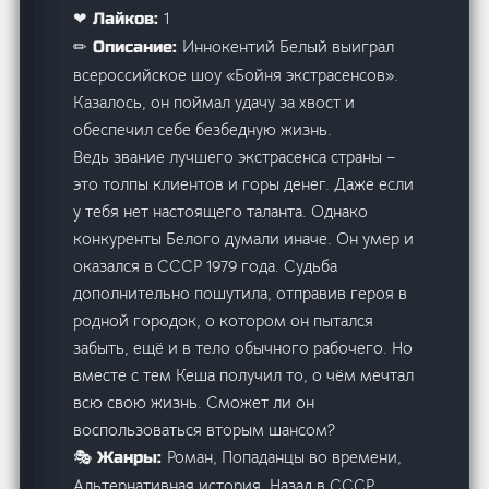
1
❤ Лайков:
Иннокентий Белый выиграл
✏ Описание:
всероссийское шоу «Бойня экстрасенсов».
Казалось, он поймал удачу за хвост и
обеспечил себе безбедную жизнь.
Ведь звание лучшего экстрасенса страны –
это толпы клиентов и горы денег. Даже если
у тебя нет настоящего таланта. Однако
конкуренты Белого думали иначе. Он умер и
оказался в СССР 1979 года. Судьба
дополнительно пошутила, отправив героя в
родной городок, о котором он пытался
забыть, ещё и в тело обычного рабочего. Но
вместе с тем Кеша получил то, о чём мечтал
всю свою жизнь. Сможет ли он
воспользоваться вторым шансом?
Роман, Попаданцы во времени,
🎭 Жанры:
Альтернативная история, Назад в СССР