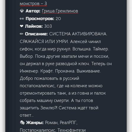
монстров – 3
Гриша Гремлинов
💎 Автор:
20
👀 Просмотров:
303
❤ Лайков:
СИСТЕМА АКТИВИРОВАНА.
✏ Описание:
СРАЖАЙСЯ ИЛИ УМРИ. Алексей чинил
сифон, когда мир рухнул. Вспышка. Таймер.
Выбор. Пока другие хватали мечи и посохи,
он держал в руке разводной ключ. Теперь он
Инженер. Крафт. Прокачка. Выживание.
Добро пожаловать в русский
постапокалипсис, где на коленке можно
отремонтировать танк, а из говна и палок
собрать машину смерти. А ты готов
защитить Землю?! Система ждёт твой
ответ…
Роман, РеалРПГ,
🎭 Жанры:
Постапокалипсис, Технофэнтези