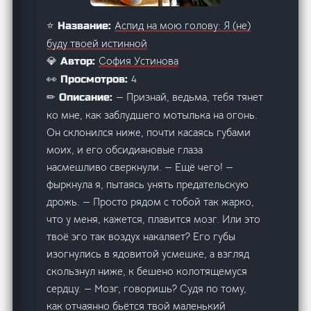
Аспид на мою голову: Я (не)
⭐ Название:
буду твоей истинной
София Устинова
💎 Автор:
4
👀 Просмотров:
— Признай, ведьма, тебя тянет
✏ Описание:
ко мне, как заблудшего мотылька на огонь.
Он склонился ниже, почти касаясь губами
моих, и его обсидиановые глаза
насмешливо сверкнули. — Ещё чего! —
фыркнула я, пытаясь унять предательскую
дрожь. — Просто рядом с тобой так жарко,
что у меня, кажется, плавится мозг. Или это
твоё эго так воздух накаляет? Его губы
изогнулись в ядовитой усмешке, а взгляд
скользнул ниже, к бешено колотящемуся
сердцу. — Мозг, говоришь? Судя по тому,
как отчаянно бьётся твой маленький