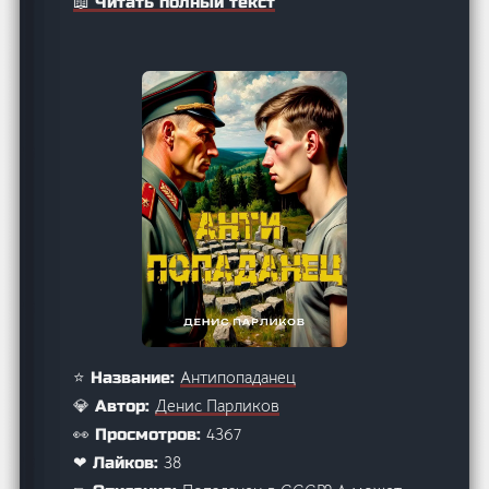
📖 Читать полный текст
Антипопаданец
⭐ Название:
Денис Парликов
💎 Автор:
4367
👀 Просмотров:
38
❤ Лайков: