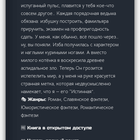
испуганный пульс, плавится у тебя кое-что
совсем другое… Каждая порядочная ведьма
обязана: избушку построить, фамильяра
приручить, экзамен на профпригодность
сдать. У меня, как обычно, всё пошло через…
ну, вы поняли. Изба получилась с характером
и наглыми куриными ногами. А вместо
милого котёнка я воскресила древнее
аспидальное зло. Теперь Он грозится
испепелить мир, а у меня на руке красуется
странная метка, которая недвусмысленно
намекает, что я — его “Истинная”.
Роман, Славянское фэнтези,
🎭 Жанры:
Юмористическое фэнтези, Романтическое
фэнтези
🆓 Книга в открытом доступе