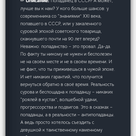
Попаданец в СССР? А может,
✏ Описание:
лучше вы к нам? У кого больше шансов: у
современника со “знаниями” XXI века,
попавшего в СССР, или у закаленного
суровой эпохой советского товарища,
скакнувшего почти на 90 лет вперед?
Неважно: попаданство – это провал. Да-да.
По факту ты никому не нужен и бесполезен
не на своём месте и не в своём времени. И
не факт, что ты приживешься в чужой эпохе.
И нет никаких гарантий, что получится
вернуться обратно в своё время. Реальность
сурова и беспощадна к попаданцу – никаких
“роялей в кустах”, волшебной удачи,
прогрессорства и подвигов. Это в сказках –
попаданцы, а в реальности – антипопаданцы.
А ведь просто хотелось съездить с
девушкой к таинственному каменному