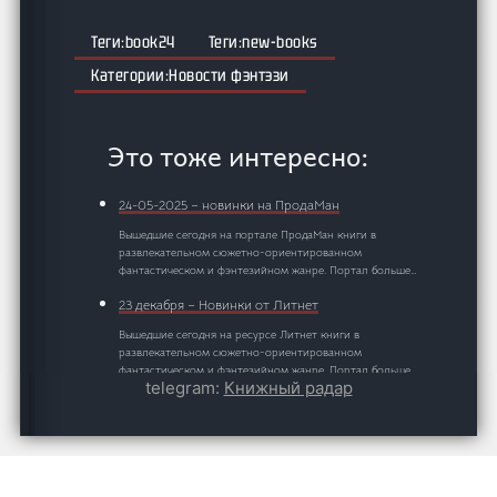
book24
new-books
Новости фэнтэзи
Это тоже интересно:
24-05-2025 – новинки на ПродаМан
Вышедшие сегодня на портале ПродаМан книги в
развлекательном сюжетно-ориентированном
фантастическом и фэнтезийном жанре. Портал больше…
23 декабря – Новинки от Литнет
Вышедшие сегодня на ресурсе Литнет книги в
развлекательном сюжетно-ориентированном
фантастическом и фэнтезийном жанре. Портал больше…
telegram:
Книжный радар
22 июля – Свежие издания оффлайн книжного
рынка от Лаборатория Фантастики
Самые свежие новинки бумажных изданий в жанрах
фантастики, фэнтези и смежных литературных
направлениях от Лаборатории…