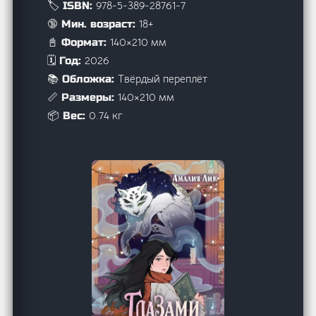
978-5-389-28761-7
🏷️ ISBN:
18+
🔞 Мин. возраст:
140×210 мм
📓 Формат:
2026
🗓️ Год:
Твёрдый переплёт
📚 Обложка:
140×210 мм
📏 Размеры:
0.74 кг
📦 Вес: