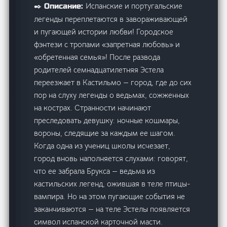
Испанские и португальские
✒️ Описание:
легенды переплетаются в завораживающей
и пугающей истории любви! Городское
фэнтези с тропами «запретная любовь» и
«обретенная семья»! После развода
родителей семнадцатилетняя Эстела
переезжает в Кастильмо — город, где до сих
пор на слуху легенды о ведьмах, сожженных
на кострах. Странности начинают
преследовать девушку: ночные кошмары,
вороны, следящие за каждым ее шагом.
Когда одна из учениц школы исчезает,
город вновь наполняется слухами: говорят,
что ее забрала Брукса — ведьма из
кастильских легенд, ожившая в теле птицы-
вампира. Но на этом пугающие события не
заканчиваются — на теле Эстелы появляется
символ испанской карточной масти.