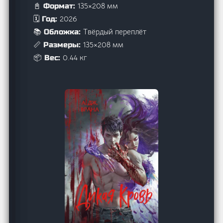
135×208 мм
📓 Формат:
2026
🗓️ Год:
Твёрдый переплёт
📚 Обложка:
135×208 мм
📏 Размеры:
0.44 кг
📦 Вес: