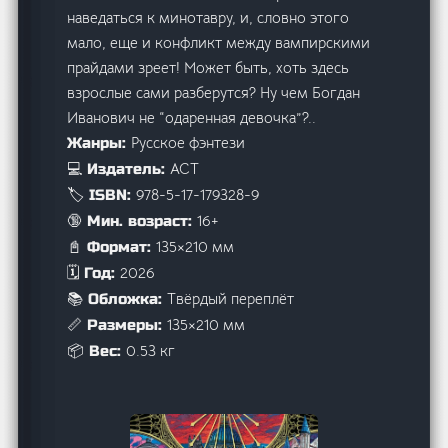
наведаться к минотавру, и, словно этого
мало, еще и конфликт между вампирскими
прайдами зреет! Может быть, хоть здесь
взрослые сами разберутся? Ну чем Богдан
Иванович не “одаренная девочка”?..
Русское фэнтези
Жанры:
АСТ
💻 Издатель:
978-5-17-179328-9
🏷️ ISBN:
16+
🔞 Мин. возраст:
135×210 мм
📓 Формат:
2026
🗓️ Год:
Твёрдый переплёт
📚 Обложка:
135×210 мм
📏 Размеры:
0.53 кг
📦 Вес: