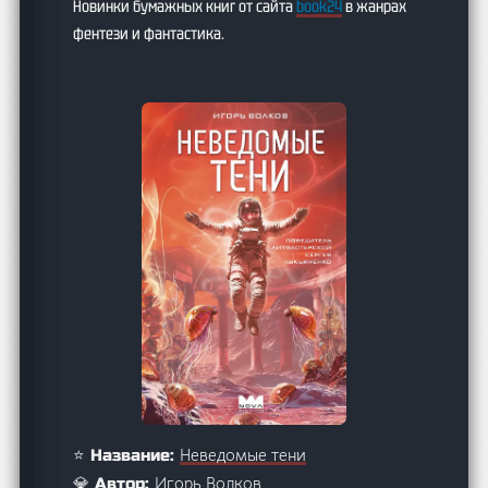
Новинки бумажных книг от сайта
book24
в жанрах
фентези и фантастика.
Неведомые тени
⭐ Название:
Игорь Волков
💎 Автор: