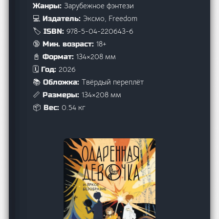
Зарубежное фэнтези
Жанры:
Эксмо, Freedom
💻 Издатель:
978-5-04-220643-6
🏷️ ISBN:
18+
🔞 Мин. возраст:
134×208 мм
📓 Формат:
2026
🗓️ Год:
Твёрдый переплёт
📚 Обложка:
134×208 мм
📏 Размеры:
0.54 кг
📦 Вес: