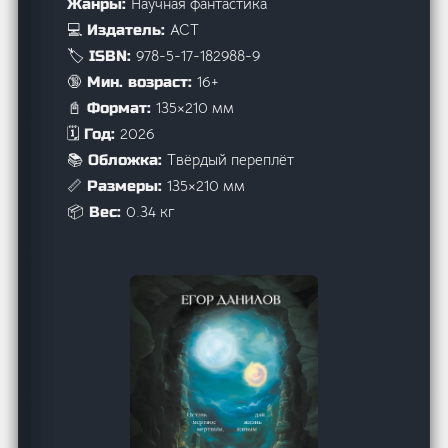
Научная фантастика
Жанры:
АСТ
💻 Издатель:
978-5-17-182988-9
🏷️ ISBN:
16+
🔞 Мин. возраст:
135×210 мм
📓 Формат:
2026
🗓️ Год:
Твёрдый переплёт
📚 Обложка:
135×210 мм
📏 Размеры:
0.34 кг
📦 Вес: