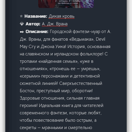
Дикая кровь
⭐ Название:
А. Дж. Врана
💎 Автор:
Городской фэнтези-нуар от А.
✒️ Описание:
Дж. Враны, для фанатов «Ведьмака», Devil
May Cry и Джона Уика! История, основанная
на славянском и ирландском фольклоре! С
тропами «найденная семья», «уже в
отношениях», «тронешь ее — умрешь»,
«серыми» персонажами и детективной
сюжетной линией! Сверхъестественный
Бостон, преступный мир, оборотни!
Здоровые отношения, сильная главная
героиня! Идеальная книга для читателей
современного фэнтези, которые любят,
чтобы повествование было острым, а
секреты — мрачными и смертельно