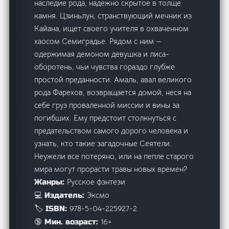
наследие рода, надежно скрытое в толще
камня. Цзиньлун, странствующий мечник из
Кайана, ищет своего учителя в охваченном
хаосом Семиградье. Рядом с ним —
одержимая демоном девушка и лиса-
оборотень, чьи чувства гораздо глубже
простой преданности. Амаль, авал великого
рода Фарехов, возвращается домой, неся на
себе груз проваленной миссии и вины за
погибших. Ему предстоит столкнуться с
предательством самого дорого человека и
узнать, кто такие загадочные Сеятели.
Неужели все потеряно, или на пепле старого
мира могут прорасти травы новых времен?
Русское фэнтези
Жанры:
Эксмо
💻 Издатель:
978-5-04-225927-2
🏷️ ISBN:
16+
🔞 Мин. возраст: