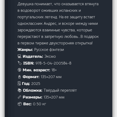
Девушка понимает, что оказывается втянута
в водоворот оживших испанских и
португальских легенд. На ее защиту встает
одноклассник Андрес, и вскоре между ними
зарождаются взаимные чувства, которые
перерастают в запретную любовь…В подарок
в первом тираже двухстороняя открытка!
Русское фэнтези
Жанры:
Эксмо
💻 Издатель:
978-5-04-200584-8
🏷️ ISBN:
18+
🔞 Мин. возраст:
135×207 мм
📓 Формат:
2025
🗓️ Год:
Твёрдый переплёт
📚 Обложка:
135×207 мм
📏 Размеры:
0.50 кг
📦 Вес: