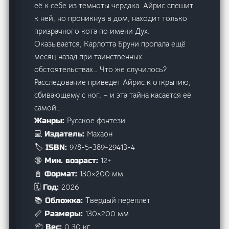
её к себе из темноты чердака. Айрис спешит
к ней, но проникнув в дом, находит только
призрачного кота по имени Дух.
Оказывается, Карлотта Бруни пропала ещё
месяц назад при таинственных
обстоятельствах… Что же случилось?
Расследование приведёт Айрис к открытию,
сбивающему с ног, – и эта тайна касается её
самой…
Русское фэнтези
Жанры:
Махаон
💻 Издатель:
978-5-389-29413-4
🏷️ ISBN:
12+
🔞 Мин. возраст:
130×200 мм
📓 Формат:
2026
🗓️ Год:
Твёрдый переплёт
📚 Обложка:
130×200 мм
📏 Размеры:
0.30 кг
📦 Вес: