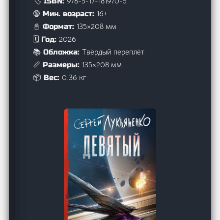
978-5-17-181970-5
🏷️ ISBN:
16+
🔞 Мин. возраст:
135×208 мм
📓 Формат:
2026
🗓️ Год:
Твёрдый переплёт
📚 Обложка:
135×208 мм
📏 Размеры:
0.36 кг
📦 Вес: