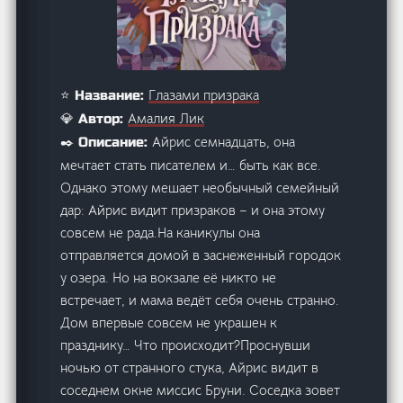
Глазами призрака
⭐ Название:
Амалия Лик
💎 Автор:
Айрис семнадцать, она
✒️ Описание:
мечтает стать писателем и… быть как все.
Однако этому мешает необычный семейный
дар: Айрис видит призраков – и она этому
совсем не рада.На каникулы она
отправляется домой в заснеженный городок
у озера. Но на вокзале её никто не
встречает, и мама ведёт себя очень странно.
Дом впервые совсем не украшен к
празднику… Что происходит?Проснувши
ночью от странного стука, Айрис видит в
соседнем окне миссис Бруни. Соседка зовет