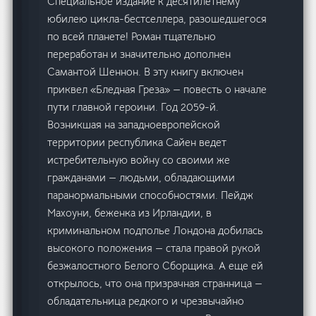
Специальное издание к десятилетнему
юбилею цикла-бестселлера, разошедшегося
по всей планете! Роман тщательно
переработан и значительно дополнен
Самантой Шеннон. В эту книгу включен
приквел «Бледная Греза» — повесть о начале
пути главной героини. Год 2059-й.
Возникшая на западноевропейской
территории республика Сайен ведет
истребительную войну со своими же
гражданами — людьми, обладающими
паранормальными способностями. Пейдж
Махоуни, беженка из Ирландии, в
криминальном подполье Лондона добилась
высокого положения — стала правой рукой
безжалостного Белого Сборщика. А еще ей
открылось, что она призрачная странница —
обладательница редкого и чрезвычайно