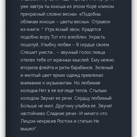
уже завтра ты юноша из эпохи Корё «ликом
прекрасный словно весна». «Подобны
облакам юноши – цветы весны». Отрывок
из книги: ” Утра ясный звон, Крадется
подобно вору Тот кто влюблен. Украсть
поцелуй, Улыбку любви – В сердце своем
Спешит унести… – звучный голос певца
отвлек тебя от мрачных мыслей. Ему нежно
вторила флейта и ритм барабанов. Зеленый
и желтый цвет ярких одежд привлекал
внимание к музыкантам. Но любимая
холодна Нет в ее взгляде тепла. Стылым
холодом Звучат ее речи. Сердцу любимый
Больше не мил. Другому улыбка ее. Звучат
настойчиво Сладкие речи- И ничего что
Лицом некрасив Ростом и статью Не
вышел”..