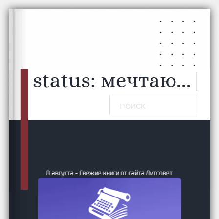
Перейти к основному содержанию
Перейти к нижнему колонтитулу
status:
мечтаю...
|
Поиск
8 августа – Свежие книги от сайта Литсовет
ие и
24