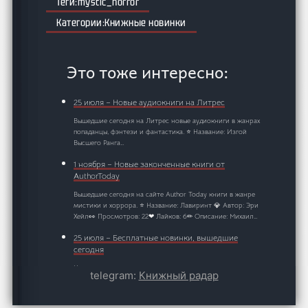
mystic_horror
Книжные новинки
Это тоже интересно:
25 июля – Новые аудиокниги на Литрес
Вышедшие сегодня на Литрес новые аудиокниги в жанрах
попаданцы, фэнтези и фантастика. ⭐ Название: Изгой
Высшего Ранга…
1 ноября – Новые законченные книги от
AuthorToday
Вышедшие сегодня на сайте Author Today книги в жанре
мистики и хоррора. ⭐ Название: Лавиринт 💎 Автор: Эри
Хейл👀 Просмотров: 22❤ Лайков: 6✏ Описание: Михаил…
25 июля – Бесплатные новинки, вышедшие
сегодня
Новые книги, которые авторы предлагают прочитать
telegram:
Книжный радар
бесплатно ⭐ Название: Рецепт уверенности, или Блокнот
для Лизы 💎 Автор: Алена Сазонова👀 Просмотров: 267
❤ Лайков: 4✏ Описание: Лиза…