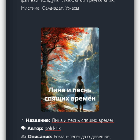
фэнтези, Колдуны, Любовный треугольник,
Мистика, Самиздат, Ужасы
Лина и песнь спящих времён
⭐ Название:
poli krik
🗣️ Автор:
Роман-легенда о девушке,
✍️ Описание: