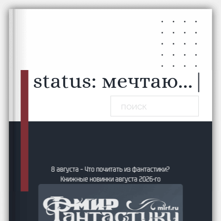
Перейти к основному содержанию
Перейти к нижнему колонтитулу
status:
мечтаю...
|
Поиск
8 августа – Что почитать из фантастики?
Книжные новинки августа 2026-го