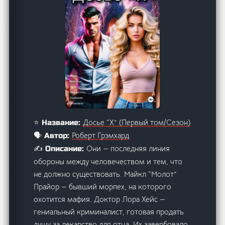
Досье “Х” (Первый том/Сезон)
⭐ Название:
Роберт Грэмхард
🗣️ Автор:
Они — последняя линия
✍️ Описание:
обороны между человечеством и тем, что
не должно существовать. Майкл “Молот”
Прайор — бывший морпех, на которого
охотится мафия. Доктор Лора Хейс —
гениальный криминалист, готовая продать
душу за лекарство для отца. Их завербовало