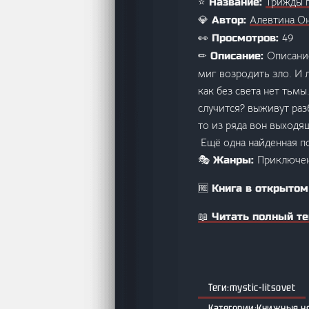
Трижды 
⭐ Название:
Алевтина О
💎 Автор:
49
👀 Просмотров:
Описание
✏ Описание:
миг возродить зло. И 
как без света нет тьмы
случится? выживут раз
то из ряда вон выходящ
Ещё одна найденная п
Приключен
🎭 Жанры:
🆓 Книга в открытом
📖 Читать полный те
mystic-litsovet
Книжные н