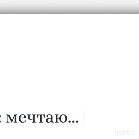
:
мечтаю...
|
Поиск