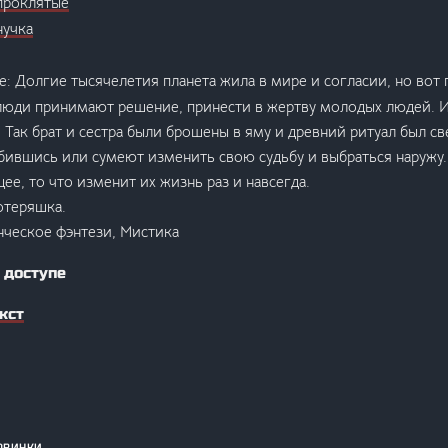
проклятые
нучка
: Долгие тысячелетия планета жила в мире и согласии, но вот п
люди принимают решение, принести в жертву молодых людей. Иб
. Так брат и сестра были брошены в яму и древний ритуал был с
бившись или сумеют изменить свою судьбу и выбраться наружу.
ее, то что изменит их жизнь раз и навсегда.
отеряшка.
ческое фэнтези, Мистика
 доступе
кст
овинки