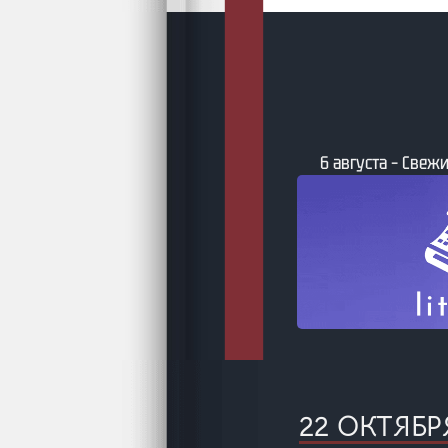
6 августа – Свежи
та – Бумажные фантастические и
ийные книги по версии book24
22 ОКТЯБ