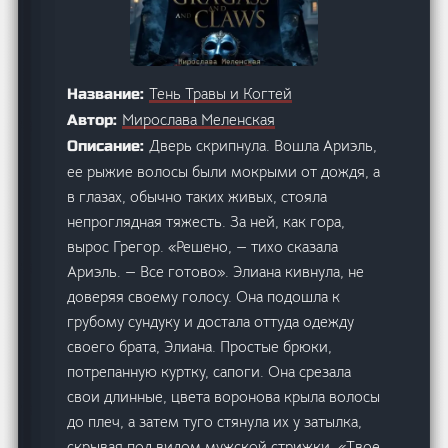
Тень Травы и Когтей
Название:
Мирослава Меленская
Автор:
Дверь скрипнула. Вошла Ариэль,
Описание:
ее рыжие волосы были мокрыми от дождя, а
в глазах, обычно таких живых, стояла
непроглядная тяжесть. За ней, как гора,
вырос Грегор. «Решено, — тихо сказала
Ариэль. — Все готово». Элиана кивнула, не
доверяя своему голосу. Она подошла к
грубому сундуку и достала оттуда одежду
своего брата, Элиана. Простые брюки,
потрепанную куртку, сапоги. Она срезала
свои длинные, цвета воронова крыла волосы
до плеч, а затем туго стянула их у затылка,
скрывая под видом мужской стрижки. «Твое