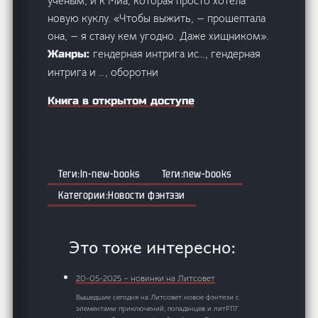
ученым, и к Миа, которая просто хотела
новую куклу. «Чтобы выжить, — прошептала
она, — я стану кем угодно. Даже хищником».
гендерная интрига ис…, гендерная
Жанры:
интрига и …, оборотни
Книга в открытом доступе
ln-new-books
new-books
Новости фэнтэзи
Это тоже интересно:
20-05-2025 – новинки на Литсовет
Вышедшие сегодня на Литсовет новое фэнтези с
элементами приключений, попаданцев и литРПГ.