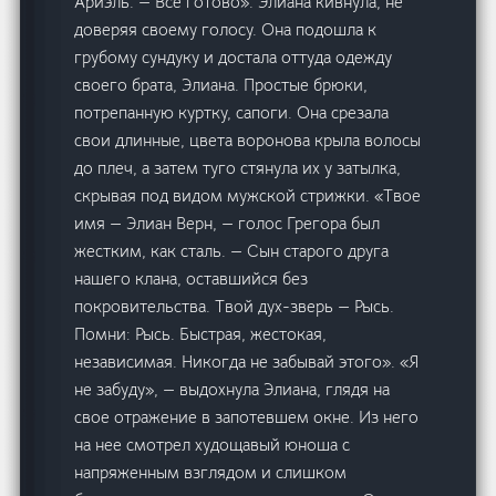
Ариэль. — Все готово». Элиана кивнула, не
доверяя своему голосу. Она подошла к
грубому сундуку и достала оттуда одежду
своего брата, Элиана. Простые брюки,
потрепанную куртку, сапоги. Она срезала
свои длинные, цвета воронова крыла волосы
до плеч, а затем туго стянула их у затылка,
скрывая под видом мужской стрижки. «Твое
имя — Элиан Верн, — голос Грегора был
жестким, как сталь. — Сын старого друга
нашего клана, оставшийся без
покровительства. Твой дух-зверь — Рысь.
Помни: Рысь. Быстрая, жестокая,
независимая. Никогда не забывай этого». «Я
не забуду», — выдохнула Элиана, глядя на
свое отражение в запотевшем окне. Из него
на нее смотрел худощавый юноша с
напряженным взглядом и слишком