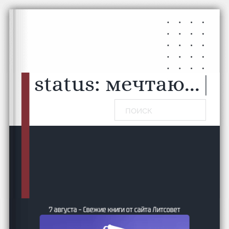
Перейти к основному содержанию
Перейти к нижнему колонтитулу
status:
мечтаю...
|
Поиск
7 августа – Свежие книги от сайта Литсовет